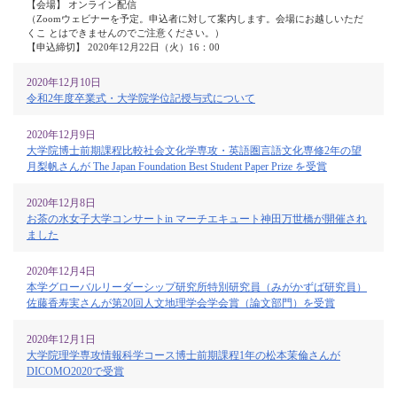
【会場】 オンライン配信
（Zoomウェビナーを予定。申込者に対して案内します。会場にお越しいただ
くこ とはできませんのでご注意ください。）
【申込締切】 2020年12月22日（火）16：00
2020年12月10日
令和2年度卒業式・大学院学位記授与式について
2020年12月9日
大学院博士前期課程比較社会文化学専攻・英語圏言語文化専修2年の望
月梨帆さんが The Japan Foundation Best Student Paper Prize を受賞
2020年12月8日
お茶の水女子大学コンサートin マーチエキュート神田万世橋が開催され
ました
2020年12月4日
本学グローバルリーダーシップ研究所特別研究員（みがかずば研究員）
佐藤香寿実さんが第20回人文地理学会学会賞（論文部門）を受賞
2020年12月1日
大学院理学専攻情報科学コース博士前期課程1年の松本茉倫さんが
DICOMO2020で受賞