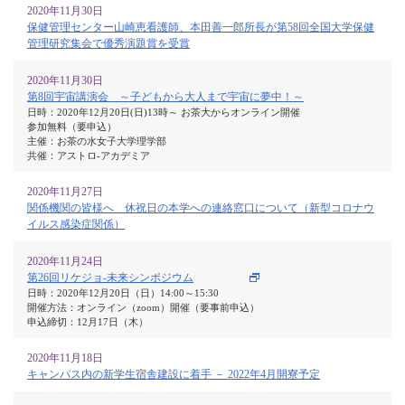
2020年11月30日
保健管理センター山崎恵看護師、本田善一郎所長が第58回全国大学保健
管理研究集会で優秀演題賞を受賞
2020年11月30日
第8回宇宙講演会 ～子どもから大人まで宇宙に夢中！～
日時：2020年12月20日(日)13時～ お茶大からオンライン開催
参加無料（要申込）
主催：お茶の水女子大学理学部
共催：アストロ-アカデミア
2020年11月27日
関係機関の皆様へ 休祝日の本学への連絡窓口について（新型コロナウ
イルス感染症関係）
2020年11月24日
第26回リケジョ-未来シンポジウム
日時：2020年12月20日（日）14:00～15:30
開催方法：オンライン（zoom）開催（要事前申込）
申込締切：12月17日（木）
2020年11月18日
キャンパス内の新学生宿舎建設に着手 － 2022年4月開寮予定