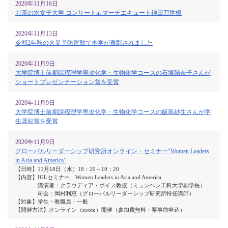
2020年11月16日
お茶の水女子大学 コンサートin マーチエキュート神田万世橋
2020年11月13日
令和2年秋の火災予防運動で本学が表彰されました
2020年11月9日
大学院博士前期課程理学専攻化学・生物化学コースの石塚陽奈子さんが
ショートプレゼンテーション賞を受賞
2020年11月9日
大学院博士前期課程理学専攻化学・生物化学コースの飯島紗生さんが学
生奨励賞を受賞
2020年11月9日
グローバルリーダーシップ研究所オンライン・セミナー“Women Leaders
in Asia and America”
【日時】11月18日（水）18：20～19：20
【内容】IGLセミナー Women Leaders in Asia and America
講演者：クラウディア・ポイス教授（ミュンヘン工科大学副学長）
司会：岡村利恵（グローバルリーダーシップ研究所特任講師）
【対象】学生・教職員・一般
【開催方法】オンライン（zoom）開催（参加費無料・要事前申込）