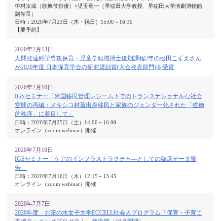
中村京蔵（歌舞伎俳優）×児玉竜一（早稲田大学教授、早稲田大学演劇博物館
副館長）
日時：2020年7月23日（木・祝日）15:00～16:30
【要予約】
2020年7月13日
人間発達科学専攻保育・児童学領域博士後期課程2年の松田こずえさん
が2020年度 日本保育学会の研究奨励賞(大会発表部門)を受賞
2020年7月10日
IGSセミナー「米国移民管理レジーム下でのトランスナショナルな社会
空間の再編：メキシコ村落出身移民と家族のジェンダー化された「道徳
的秩序」に着目して」
日時：2020年7月25日（土）14:00～16:00
オンライン（zoom webinar）開催
2020年7月10日
IGSセミナー「ケアのインフラストラクチャ―としての臨床データ報
告」
日時：2020年7月16日（木）12:15～13:45
オンライン（zoom webinar）開催
2020年7月7日
2020年度 お茶の水女子大学ECCELL社会人プログラム「保育・子育て