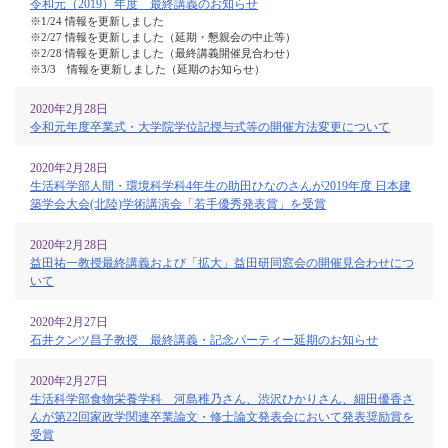
令和元（2019）年度 最終講義のお知らせ
※1/24 情報を更新しました
※2/27 情報を更新しました（延期・懇親会の中止等）
※2/28 情報を更新しました（最終講義開催見合わせ）
※3/3 情報を更新しました（延期のお知らせ）
2020年2月28日
令和元年度卒業式・大学院学位記授与式等の開催方法変更について
2020年2月28日
生活科学部人間・環境科学科4年生の助田ひなのさんが2019年度 日本建
築学会大会(北陸)学術講演会「若手優秀発表賞」を受賞
2020年2月28日
益田祐一教授最終講義および「拡大」益田研同窓会の開催見合わせにつ
いて
2020年2月27日
石井クンツ昌子教授 最終講義・記念パーティー延期のお知らせ
2020年2月27日
生活科学部食物栄養学科 河島稚乃さん、渋沢ひかりさん、細田優香さ
んが第22回家政学関連卒業論文・修士論文発表会において発表奨励賞を
受賞