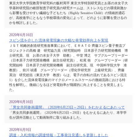
東京大学大学院教育学研究科の飯村周平 東京大学特別研究員とお茶の水女子大
学基幹研究院の岐部智恵子研究員の研究チームは、ストレスなどの環境刺激か
ら影響を受けやすい繊細な子どもたち（Highly Sensitive Child）の情緒的適応
が、高校進学にともなう学校環境の変化によって、どのように影響を受けるの
かを検討しました。
2020年6月16日
スピン流を介した流体発電現象の大幅な発電効率向上を実現
ＪＳＴ 戦略的創造研究推進事業において、ＥＲＡＴＯ 齊藤スピン量子整流プ
ロジェクトの髙橋 遼 研究協力員（研究開始時 日本原子力研究開発機構 博
士研究員、現 お茶の水女子大学 助教）、中堂 博之 サブグループリーダー
（日本原子力研究開発機構 副主任研究員）、松尾 衛 グループリーダー（研
究開始時 日本原子力研究開発機構 副主任研究員、現 中国科学院大学 准
教授）、前川 禎通 グループリーダー（理化学研究所 上級研究員）、齊藤
英治 研究総括（東京大学 教授）らは、電子の自転の流れであるスピン流注
1）を介した流体発電現象のマイクロメートルスケールの微細流路における特
性を解明し、微細になるほど発電効率が飛躍的に向上することを発見しまし
た。
2020年6月16日
「男女共同参画週間」（2020年6月23日～29日）をむかえるにあたって
「男女共同参画週間」（2020年6月23日～29日）をむかえるにあたり、本学学
生が課外活動として動画制作に取り組みました。
2020年6月9日
調達・入札情報の調達情報・工事発注見通しを更新しました