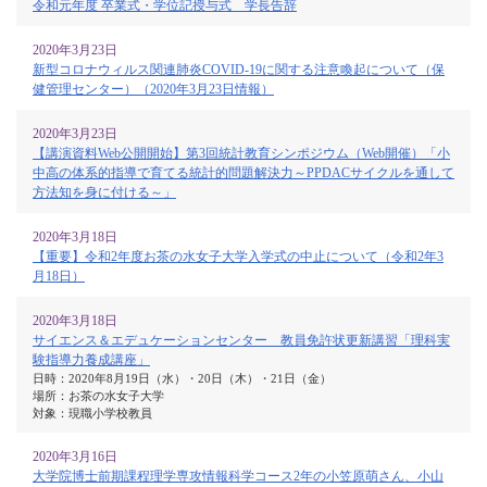
令和元年度 卒業式・学位記授与式 学長告辞
2020年3月23日
新型コロナウィルス関連肺炎COVID-19に関する注意喚起について（保
健管理センター）（2020年3月23日情報）
2020年3月23日
【講演資料Web公開開始】第3回統計教育シンポジウム（Web開催）「小
中高の体系的指導で育てる統計的問題解決力～PPDACサイクルを通して
方法知を身に付ける～」
2020年3月18日
【重要】令和2年度お茶の水女子大学入学式の中止について（令和2年3
月18日）
2020年3月18日
サイエンス＆エデュケーションセンター 教員免許状更新講習「理科実
験指導力養成講座」
日時：2020年8月19日（水）・20日（木）・21日（金）
場所：お茶の水女子大学
対象：現職小学校教員
2020年3月16日
大学院博士前期課程理学専攻情報科学コース2年の小笠原萌さん、小山