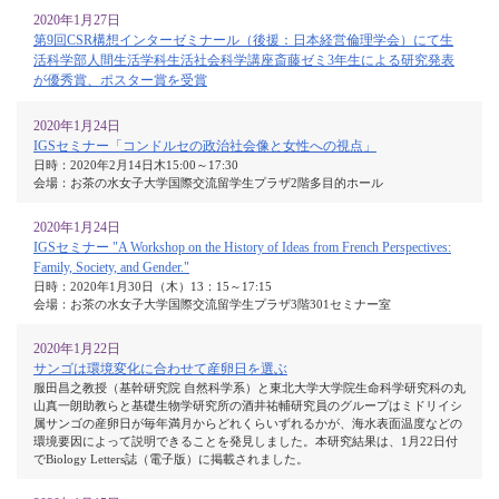
2020年1月27日
第9回CSR構想インターゼミナール（後援：日本経営倫理学会）にて生
活科学部人間生活学科生活社会科学講座斎藤ゼミ3年生による研究発表
が優秀賞、ポスター賞を受賞
2020年1月24日
IGSセミナー「コンドルセの政治社会像と女性への視点」
日時：2020年2月14日木15:00～17:30
会場：お茶の水女子大学国際交流留学生プラザ2階多目的ホール
2020年1月24日
IGSセミナー "A Workshop on the History of Ideas from French Perspectives:
Family, Society, and Gender."
日時：2020年1月30日（木）13：15～17:15
会場：お茶の水女子大学国際交流留学生プラザ3階301セミナー室
2020年1月22日
サンゴは環境変化に合わせて産卵日を選ぶ
服田昌之教授（基幹研究院 自然科学系）と東北大学大学院生命科学研究科の丸
山真一朗助教らと基礎生物学研究所の酒井祐輔研究員のグループはミドリイシ
属サンゴの産卵日が毎年満月からどれくらいずれるかが、海水表面温度などの
環境要因によって説明できることを発見しました。本研究結果は、1月22日付
でBiology Letters誌（電子版）に掲載されました。