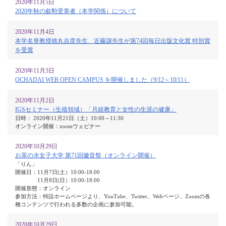
2020年11月5日
2020年秋の叙勲受章者（本学関係）について
2020年11月4日
本学名誉教授徳丸吉彦先生、近藤譲先生が第74回毎日出版文化賞 特別賞
を受賞
2020年11月3日
OCHADAI WEB OPEN CAMPUS を開催しました（9/12～10/11）
2020年11月2日
IGSセミナー（生殖領域）「月経教育と女性の生涯の健康」
日時： 2020年11月21日（土）10:00～11:30
オンライン開催：zoomウェビナー
2020年10月29日
お茶の水女子大学 第71回徽音祭（オンライン開催）
「りん」
開催日：11月7日(土）10:00-18:00
11月8日(日）10:00-18:00
開催形態：オンライン
参加方法：特設ホームページより、YouTube、Twitter、Webページ、Zoomの各
種コンテンツで行われる多数の企画に参加可能。
2020年10月29日