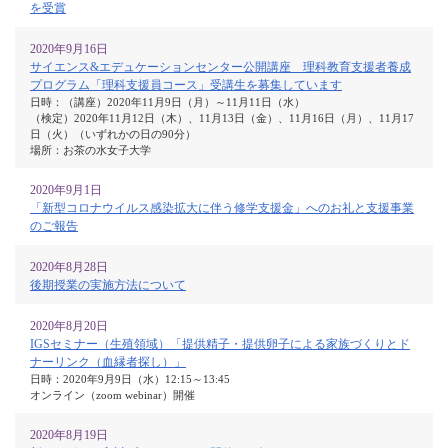
を受賞
2020年9月16日
サイエンス&エデュケーションセンター公開講座 理科教育支援者養成
プログラム「理科支援員コース」受講生を募集しています
日時：（講座）2020年11月9日（月）～11月11日（水）
（検定）2020年11月12日（木）、11月13日（金）、11月16日（月）、11月17
日（火）（いずれかの日の90分）
場所：お茶の水女子大学
2020年9月1日
「新型コロナウイルス感染拡大に伴う修学支援金」へのお礼と支援事業
のご報告
2020年8月28日
後期授業の実施方法について
2020年8月20日
IGSセミナー（生殖領域）「提供精子・提供卵子による家族づくりとド
ナーリンク（血縁者探し）」
日時：2020年9月9日（水）12:15～13:45
オンライン（zoom webinar）開催
2020年8月19日