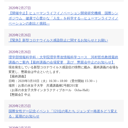
2020年2月27日
【開催中止】ヒューマンライフイノベーション開発研究機構 国際シン
ポジウム 健康で心豊かな「人生」を科学する―ヒューマンライフイノ
ベーションの創出と挑戦―
2020年2月26日
【緊急】新型コロナウイルス感染防止に関するお知らせとお願い
2020年2月26日
理学部情報科学科・大学院理学専攻情報科学コース 河村哲也教授最終
講義のご案内【最終講義の会場変更 及び 懇親会中止のお知らせ】
現在発生している新型コロナウイルス感染症の情勢に鑑み、最終講義の会場を
変更し、懇親会は中止といたします。
【最終講義】
日時：2020年3月10日（火）16:30～18:00 （受付開始 15:30～）
場所：お茶の水女子大学 共通講義棟2号館201室
（お茶の水女子大学インタラクティブホール Ocha-Hall）
【懇親会】中止
2020年2月25日
国際女性デー記念イベント「121位の私たち ジェンダー格差をどう変え
る」延期のお知らせ