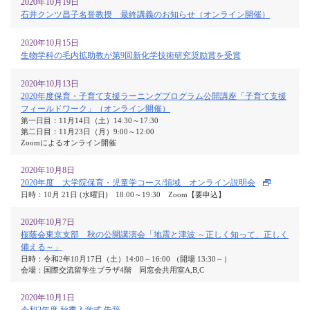
2020年10月19日
石井クンツ昌子名誉教授 最終講義のお知らせ（オンライン開催）
2020年10月15日
生物学科の毛内拡助教が第9回新化学技術研究奨励賞を受賞
2020年10月13日
2020年度保育・子育て支援ラーニングプログラム公開講座「子育て支援
フィールドワーク」（オンライン開催）
第一日目：11月14日（土）14:30～17:30
第二日目：11月23日（月）9:00～12:00
Zoomによるオンライン開催
2020年10月8日
2020年度 大学院保育・児童学コース/領域 オンライン説明会
日時：10月 21日 (水曜日) 18:00～19:30 Zoom【要申込】
2020年10月7日
桜蔭会東京支部 秋の公開講演会「地震と津波 ～正しく知って、正しく
備える～」
日時：令和2年10月17日（土）14:00～16:00 （開場 13:30～）
会場：国際交流留学生プラザ4階 同窓会共用室A,B,C
2020年10月1日