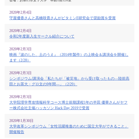
会場：お茶の水女子大学 本館1階126室
2020年2月4日
守屋優香さんと高橋咲貴さんがビタミンE研究会で奨励賞を受賞
2020年2月4日
令和2年度新入生サークル紹介について
2020年2月3日
映画『波のした、土のうえ』（2014年製作）の上映会＆講演会を開催し
ます（2/28）
2020年2月3日
シンポジウム/講演会「私たちが「被災地」から受け取ったもの―陸前高
田とお茶大・グロ文の9年間―」（2/29）
2020年2月3日
大学院理学専攻情報科学コース博士前期課程1年の半田 優華さんがヤフ
ー株式会社主催ハッカソン Hack Day 2019で受賞
2020年1月30日
大学改革シンポジウム「女性活躍推進のために国立大学ができること」
開催報告