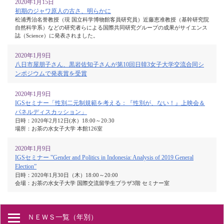
2020年1月15日
初期のジャワ原人の古さ、明らかに
松浦秀治名誉教授（現 国立科学博物館客員研究員）近藤恵准教授（基幹研究院
自然科学系）などの研究者らによる国際共同研究グループの成果がサイエンス
誌（Science）に発表されました。
2020年1月9日
八日市屋朋子さん、黒岩佐知子さんが第10回日韓3女子大学交流合同シ
ンポジウムで発表賞を受賞
2020年1月9日
IGSセミナー「性別二元制規範を考える：『性別が、ない！』上映会＆
パネルディスカッション」
日時：2020年2月12日(水）18:00～20:30
場所：お茶の水女子大学 本館126室
2020年1月9日
IGSセミナー ‟Gender and Politics in Indonesia: Analysis of 2019 General
Election”
日時：2020年1月30日（木）18:00～20:00
会場：お茶の水女子大学 国際交流留学生プラザ3階 セミナー室
ＮＥＷＳ一覧（年別）