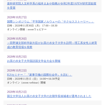
基幹研究院人文科学系の福本まあや助教が令和2年度JAPEW研究奨励賞
を受賞
2020年10月27日
国際シンポジウム「平等国家ノルウェーの「サクセスストーリー」」
日時：2020年11月30日（月） 17:00～18:30
オンライン開催：zoomウェビナー
2020年10月26日
～田野瀬文部科学副大臣がお茶の水女子大学を訪問～理工系女性人材育
成の教育現場を視察
2020年10月23日
お茶の水女子大学国語国文学会大会を開催
2020年10月22日
IGSセミナー「 『家事労働の国際社会学』を読む 」
日時：2020年11月15（日） 14:00〜16:30予定
オンライン（zoom webinar）開催
2020年10月21日
国立大学法人お茶の水女子大学の次期学長候補者が選考されました