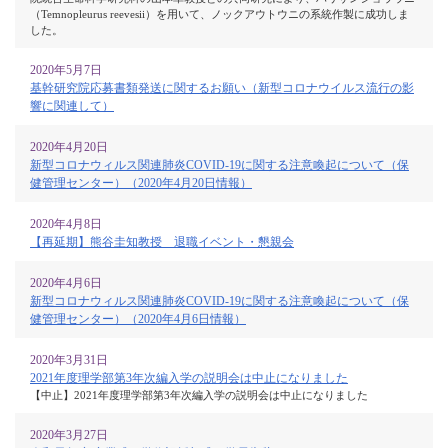
（Temnopleurus reevesii）を用いて、ノックアウトウニの系統作製に成功しま
した。
2020年5月7日
基幹研究院応募書類発送に関するお願い（新型コロナウイルス流行の影
響に関連して）
2020年4月20日
新型コロナウィルス関連肺炎COVID-19に関する注意喚起について（保
健管理センター）（2020年4月20日情報）
2020年4月8日
【再延期】熊谷圭知教授 退職イベント・懇親会
2020年4月6日
新型コロナウィルス関連肺炎COVID-19に関する注意喚起について（保
健管理センター）（2020年4月6日情報）
2020年3月31日
2021年度理学部第3年次編入学の説明会は中止になりました
【中止】2021年度理学部第3年次編入学の説明会は中止になりました
2020年3月27日