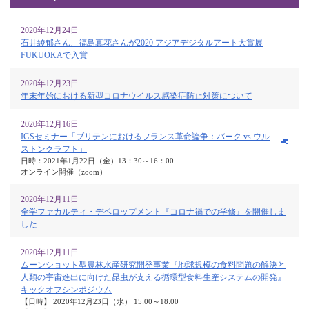
2020年12月24日
石井綾郁さん、福島真花さんが2020 アジアデジタルアート大賞展
FUKUOKAで入賞
2020年12月23日
年末年始における新型コロナウイルス感染症防止対策について
2020年12月16日
IGSセミナー「ブリテンにおけるフランス革命論争：バーク vs ウル
ストンクラフト」
日時：2021年1月22日（金）13：30～16：00
オンライン開催（zoom）
2020年12月11日
全学ファカルティ・デベロップメント『コロナ禍での学修』を開催しま
した
2020年12月11日
ムーンショット型農林水産研究開発事業『地球規模の食料問題の解決と
人類の宇宙進出に向けた昆虫が支える循環型食料生産システムの開発』
キックオフシンポジウム
【日時】 2020年12月23日（水） 15:00～18:00