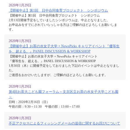
2020年1月29日
【開催中止】第1回 日中合同食育プロジェクト シンポジウム
【開催中止】第1回 日中合同食育プロジェクト シンポジウム
2月13日開催予定をしていましたシンポジウムは、中止となりました。
お申込みをすでにされていらっしゃる方はご理解のほどよろしくお願いしま
す。
2020年1月29日
【開催中止】お茶の水女子大学 × NewsPicks キャリアイベント『優等生
を、超える。』PANEL DISCUSSION & WORKSHOP
【開催中止】お茶の水女子大学 × NewsPicks キャリアイベント
『優等生を、超える。』PANEL DISCUSSION & WORKSHOP
1月30日（木）に開催予定をしておりました下記のイベントは中止となりまし
た。
ご迷惑をおかけいたしますが、ご理解のほどよろしくお願いします。
2020年1月29日
第4回お茶大こども園フォーラム～文京区立お茶の水女子大学こども園
～
日時：2020年2月16日（日）
午前の部：9:30～11:30 午後の部：13:00～17:00
2020年1月28日
不正アクセスによるフィッシングメールの送信に関するお詫びについて