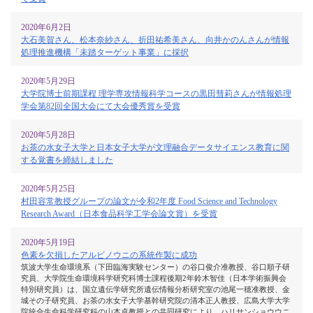
2020年6月2日
大石美賀さん、松本奈紗さん、折田祐希美さん、向井かのんさんが情報
処理推進機構「未踏ターゲット事業」に採択
2020年5月29日
大学院博士前期課程 理学専攻情報科学コースの黒田彗莉さんが情報処理
学会第82回全国大会にて大会優秀賞を受賞
2020年5月28日
お茶の水女子大学と日本女子大学が文理融合データサイエンス教育に関
する覚書を締結しました
2020年5月25日
村田容常教授グループの論文が令和2年度 Food Science and Technology
Research Award（日本食品科学工学会論文賞）を受賞
2020年5月19日
色素を欠損したアルビノウニの系統作製に成功
筑波大学生命環境系（下田臨海実験センター）の谷口俊介准教授、谷口順子研
究員、大学院生命環境科学研究科博士課程後期2年鈴木智佳（日本学術振興会
特別研究員）は、国立遺伝学研究所遺伝情報分析研究室の池尾一穂准教授、金
城その子研究員、お茶の水女子大学基幹研究院の清本正人教授、広島大学大学
院統合生命科学研究科の山本卓教授との共同研究により、ハリサンショウウニ