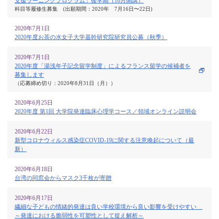
支援ラーニングプログラム」後学期（10月開講）
科目等履修生募集 (出願期間：2020年 7月16日〜22日)
2020年7月1日
2020年度お茶の水女子大学基幹研究院研究員公募（秋季）
2020年7月1日
2020年度「湯浅年子記念留学制度」によるフランス留学の候補者を
募集します
（応募締め切り：2020年8月31日（月））
2020年6月25日
2020年度 第1回 大学院発達臨床心理学コース／領域オンライン説明会
2020年6月22日
新型コロナウィルス感染症COVID-19に関する注意喚起について（最
新）
2020年6月18日
台湾の同窓会からマスク3千枚が寄贈
2020年6月17日
繊細な子どもの情緒的発達は良い学校環境から良い影響を受けやすい
～発達における脆弱性を可塑性として捉え解析～