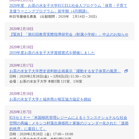
2020年2月25日
2020年度 お茶の水女子大学ECCELL社会人プログラム「保育・子育て
支援ラーニングプログラム」前学期（4月開講）
科目等履修生募集 (出願期間：2020年 2月14日～20日)
2020年2月18日
【緊急】「第82回教育実際指導研究会（附属小学校）」中止のお知らせ
2020年2月18日
2019年度お茶の水女子大学賞授賞式を開催しました
2020年2月17日
お茶の水女子大学歴史資料館企画展示「躍動する女子体育の風景」
日時：2020年2月28日(金) ～3月8日(日) 11:30～15:30
会場：お茶の水女子大学 本館1階 121室、136室
2020年2月10日
お茶の水女子大学と福井県が相互協力協定を締結
2020年2月7日
IGSセミナー「米国移民管理レジームによるトランスナショナルな社会
空間の再編：メキシコ村落出身移民と家族のジェンダー化された「道徳
的秩序」に着目して」
日時：2020年2月28日（金）17:00～19:00