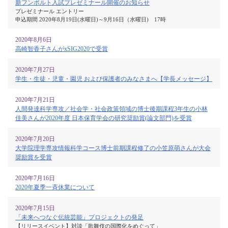
新フンボルト入試プレゼミナール開催のお知らせ
プレゼミナール エントリー
申込期間 2020年8月19日(水曜日)～9月16日（水曜日) 17時
2020年8月6日
高崎智香子さんがxSIG2020で受賞
2020年7月27日
学生・生徒・児童・園児 および保護者のみなさまへ【学長メッセージ】
2020年7月21日
人間発達科学専攻／社会学・社会政策領域の博士後期課程3年生の小林
佳美さんが2020年度 日本保育学会の研究奨励賞(論文部門)を受賞
2020年7月20日
大学院理学専攻情報科学コース博士前期課程修了の小笠原萌さんが大会
奨励賞を受賞
2020年7月16日
2020年夏季一斉休業について
2020年7月15日
「未来へつなぐ伝統芸能」プロジェクトの発足
【リリースイベント】対談「歌舞伎の国際化をめぐって」