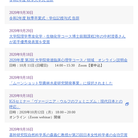
令和2年度 秋季入学式 告辞
2020年9月30日
令和2年度 秋季卒業式・学位記授与式 告辞
2020年9月29日
大学院理学専攻化学・生物化学コース博士前期課程2年の中村澄香さん
が若手優秀発表賞を受賞
2020年9月18日
2020年度 第2回 大学院発達臨床心理学コース／領域 オンライン説明会
日時：10月 11日 (日曜日) 14:00～15:30 Zoom【要申込】
2020年9月18日
「ムーンショット型農林水産研究開発事業」に採択されました
2020年9月18日
IGSセミナー「ヴァージニア・ウルフのフェミニズム：現代日本との
呼応」
日時：2020年10月12日（月） 18:00～20:00
オンライン（Zoom webinar）開催
2020年9月16日
基幹研究院自然科学系の森義仁教授が第25回日本女性科学者の会功労賞