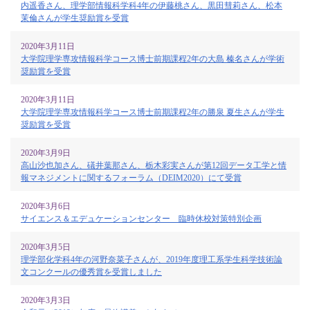
内遥香さん、理学部情報科学科4年の伊藤桃さん、黒田彗莉さん、松本
茉倫さんが学生奨励賞を受賞
2020年3月11日
大学院理学専攻情報科学コース博士前期課程2年の大島 榛名さんが学術
奨励賞を受賞
2020年3月11日
大学院理学専攻情報科学コース博士前期課程2年の勝泉 夏生さんが学生
奨励賞を受賞
2020年3月9日
高山沙也加さん、礒井葉那さん、栃木彩実さんが第12回データ工学と情
報マネジメントに関するフォーラム（DEIM2020）にて受賞
2020年3月6日
サイエンス＆エデュケーションセンター 臨時休校対策特別企画
2020年3月5日
理学部化学科4年の河野奈菜子さんが、2019年度理工系学生科学技術論
文コンクールの優秀賞を受賞しました
2020年3月3日