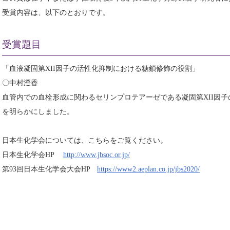
受賞内容は、以下のとおりです。
受賞題目
「血液凝固第XII因子の活性化抑制における糖鎖修飾の役割」
〇中村澄香
血管内での血栓形成に関わるセリンプロテアーゼである凝固第XII因
を明らかにしました。
日本生化学会については、こちらをご覧ください。
日本生化学会HP
http://www.jbsoc.or.jp/
第93回日本生化学会大会HP
https://www2.aeplan.co.jp/jbs2020/