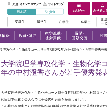
交通・キャンパスマ
サイトマップ
日本語
English
受験生
留学生
在学生
案内
学部・大学院
入試情報
教育・研究
産学連携
学専攻化学・生物化学コース博士前期課程2年の中村澄香さんが若手優秀発
大学院理学専攻化学・生物化学コ
年の中村澄香さんが若手優秀発
大学院理学専攻化学・生物化学コース博士前期課程2年の中村澄香さんが、
93回日本生化学会大会で若手優秀発表賞を受賞しました。
この賞は在学中または学位取得後3年以内の生化学分野の若手研究者に