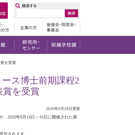
ップ
卒業生
地域・一般の方
企業の方
後援会・
・社会貢献
留学・国際交流
図書館
研究所・センター
附属学校園
表賞を受賞
ース博士前期課程2
表賞を受賞
2020年9月29日更新
2020年9月14日～16日に開催された第
授与されます。