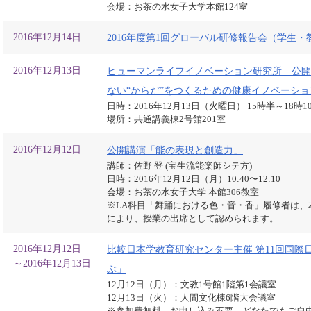
会場：お茶の水女子大学本館124室
2016年12月14日
2016年度第1回グローバル研修報告会（学生
2016年12月13日
ヒューマンライフイノベーション研究所 公開
ない“からだ”をつくるための健康イノベーショ
日時：2016年12月13日（火曜日） 15時半～18時
場所：共通講義棟2号館201室
2016年12月12日
公開講演「能の表現と創造力」
講師：佐野 登 (宝生流能楽師シテ方)
日時：2016年12月12日（月）10:40〜12:10
会場：お茶の水女子大学 本館306教室
※LA科目「舞踊における色・音・香」履修者は
により、授業の出席として認められます。
2016年12月12日
比較日本学教育研究センター主催 第11回国
～2016年12月13日
ぶ」
12月12日（月）：文教1号館1階第1会議室
12月13日（火）：人間文化棟6階大会議室
※参加費無料。お申し込み不要。どなたでもご自