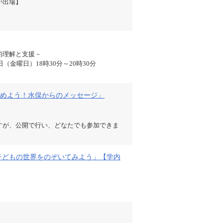
が出場】
的理解と支援－
（金曜日）18時30分～20時30分
めよう！水俣からのメッセージ」
すが、公開で行い、どなたでも参加できま
「子どもの世界をのぞいてみよう」【学内