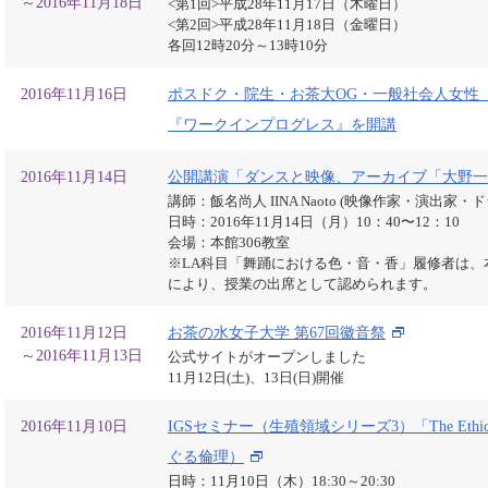
～2016年11月18日
<第1回>平成28年11月17日（木曜日）
<第2回>平成28年11月18日（金曜日）
各回12時20分～13時10分
2016年11月16日
ポスドク・院生・お茶大OG・一般社会人女性
『ワークインプログレス』を開講
2016年11月14日
公開講演「ダンスと映像、アーカイブ「⼤野⼀
講師：飯名尚人 IINA Naoto (映像作家・演出家・
日時：2016年11月14日（月）10：40〜12：10
会場：本館306教室
※LA科目「舞踊における色・音・香」履修者は
により、授業の出席として認められます。
2016年11月12日
お茶の水女子大学 第67回徽音祭
～2016年11月13日
公式サイトがオープンしました
11月12日(土)、13日(日)開催
2016年11月10日
IGSセミナー（生殖領域シリーズ3）「The Ethics o
ぐる倫理）
日時：11月10日（木）18:30～20:30