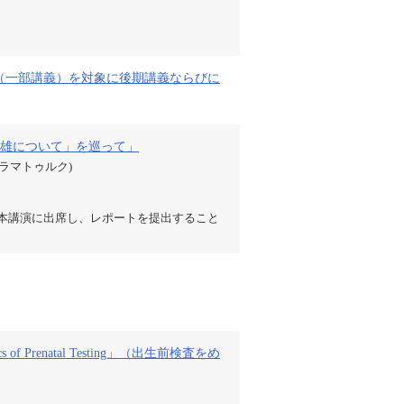
（一部講義）を対象に後期講義ならびに
雄について」を巡って」
ドラマトゥルク)
、本講演に出席し、レポートを提出すること
f Prenatal Testing」（出生前検査をめ