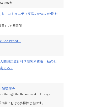
408教室
える：コミュニティ支援のための公開セ
木曜日）の4回開催
e Edo Period」
人間発達教育科学研究所後援 秋のセ
を考える」
主催講演会
een through the Recruitment of Foreign
系企業における多様性と包括性」