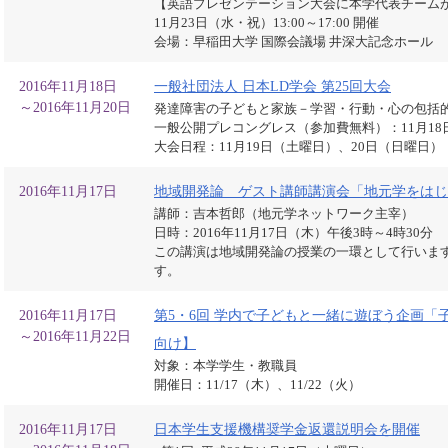
【英語プレゼンテーション大会に本学代表チーム
11月23日（水・祝）13:00～17:00 開催
会場：早稲田大学 国際会議場 井深大記念ホール
2016年11月18日
一般社団法人 日本LD学会 第25回大会
～2016年11月20日
発達障害の子どもと家族－学習・行動・心の包括
一般公開プレコングレス（参加費無料）：11月18日
大会日程：11月19日（土曜日）、20日（日曜日）
2016年11月17日
地域開発論 ゲスト講師講演会「地元学をはじ
講師：吉本哲郎（地元学ネットワーク主宰）
日時：2016年11月17日（木）午後3時～4時30分
この講演は地域開発論の授業の一環として行いま
す。
2016年11月17日
第5・6回 学内で子どもと一緒に遊ぼう企画
～2016年11月22日
向け】
対象：本学学生・教職員
開催日：11/17（木）、11/22（火）
2016年11月17日
日本学生支援機構奨学金返還説明会を開催