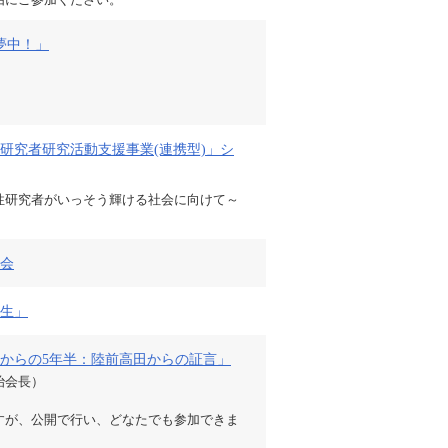
夢中！」
研究者研究活動支援事業(連携型)」シ
性研究者がいっそう輝ける社会に向けて～
）
大会
生」
からの5年半：陸前高田からの証言」
治会長）
すが、公開で行い、どなたでも参加できま