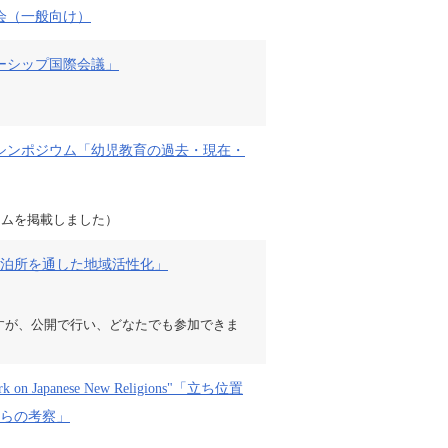
会（一般向け）
ーシップ国際会議」
念シンポジウム「幼児教育の過去・現在・
グラムを掲載しました）
泊所を通した地域活性化」
すが、公開で行い、どなたでも参加できま
ldwork on Japanese New Religions"「立ち位置
らの考察」