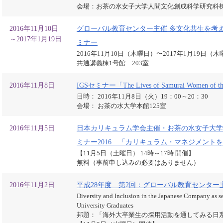
会場：お茶の水女子大学人間文化創成科学研究科棟
2016年11月10日
グローバル教育センター主催 多文化共生を考
～2017年1月19日
ミナー
2016年11月10日（木曜日）〜2017年1月19日（
共通講義棟1号館 203室
2016年11月8日
IGSセミナー「The Lives of Samurai Women of th
日時： 2016年11月8日（火）19：00～20：30
会場： お茶の水大学本館125室
2016年11月5日
日本カリキュラム学会主催・お茶の水女子大学
ミナー2016 「カリキュラム・マネジメント
【11月5日（土曜日） 14時～17時 開催】
無料（事前申し込みの必要はありません）
2016年11月2日
平成28年度 第2回：グローバル教育センター
Diversity and Inclusion in the Japanese Company as s
University Graduates
邦題：「海外大卒業生の採用活動を通してみる日