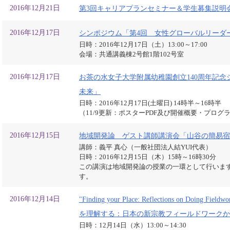
2016年12月21日
第3回キャリアプランセミナー＆学生募集説明
2016年12月17日
シンポジウム「第4回 女性グローバルリーダ
日時：2016年12月17日（土）13:00～17:00
会場：共通講義棟2号館1階102号室
2016年12月17日
お茶の水女子大学附属幼稚園創立140周年記
未来」
日時：2016年12月17日(土曜日) 14時半～16時半
（11/9更新：ポスターPDF及び開催概要・プロ
2016年12月15日
地域開発論 ゲスト講師講演会「山谷の簡易宿
講師：義平 真心（一般社団法人結YUI代表）
日時：2016年12月15日（木）15時～16時30分
この講演は地域開発論の授業の一環として行いま
す。
2016年12月14日
"Finding your Place: Reflections on Doing Fie
を理解する：日本の新宗教フィールドワークか
日時：12月14日（水）13:00～14:30