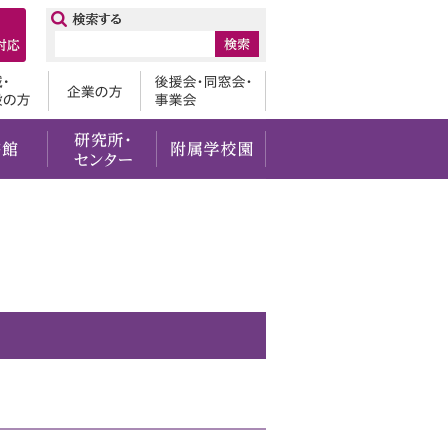
ップ
卒業生
地域・一般の方
企業の方
後援会・
・社会貢献
留学・国際交流
図書館
研究所・センター
附属学校園