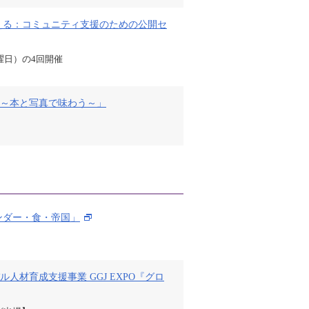
える：コミュニティ支援のための公開セ
木曜日）の4回開催
 ～本と写真で味わう～」
"「ジェンダー・食・帝国」
材育成支援事業 GGJ EXPO『グロ