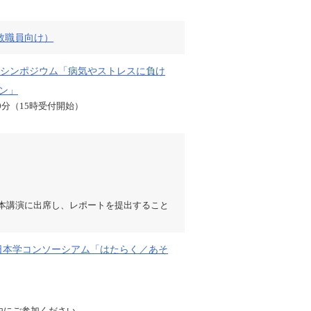
・教職員向け）
シンポジウム「病気やストレスに負け
ン」
10分（15時受付開始）
、本講演に出席し、レポートを提出すること
際日本学コンソーシアム「はたらく／あそ
由にご参加ください。