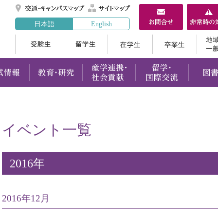
交通・キャンパスマ
サイトマップ
日本語
English
受験生
留学生
在学生
案内
学部・大学院
入試情報
教育・研究
産学連携
イベント一覧
2016年
2016年12月