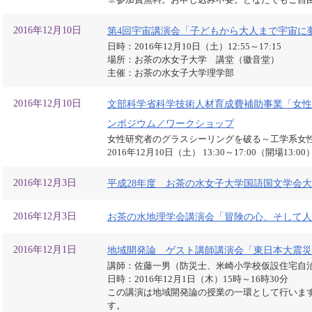
2016年12月10日
第4回宇宙講演会「子どもから大人まで宇宙に
日時：2016年12月10日（土）12:55～17:15
場所：お茶の水女子大学 講堂（徽音堂）
主催：お茶の水女子大学理学部
2016年12月10日
文部科学省科学技術人材育成費補助事業「女性
ンポジウム／ワークショップ
女性研究者のグラスシーリングを破る～工学系女
2016年12月10日（土） 13:30～17:00（開場13:00
2016年12月3日
平成28年度 お茶の水女子大学国語国文学会
2016年12月3日
お茶の水地理学会講演会「冒険の心、そして人
2016年12月1日
地域開発論 ゲスト講師講演会「東日本大震災
講師：佐藤一男（防災士、米崎小学校仮設住宅自
日時：2016年12月1日（木）15時～16時30分
この講演は地域開発論の授業の一環として行いま
す。