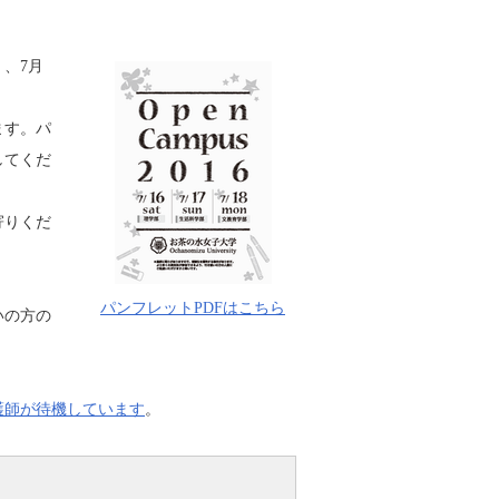
 、7月
ます。パ
してくだ
寄りくだ
パンフレットPDFはこちら
いの方の
護師が待機しています
。