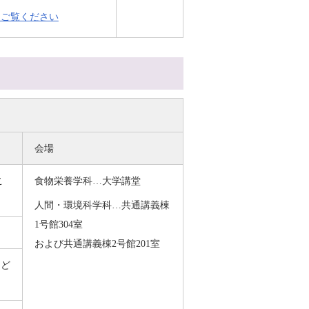
をご覧ください
】
会場
こ
食物栄養学科…大学講堂
人間・環境科学科…共通講義棟
1号館304室
および共通講義棟2号館201室
など