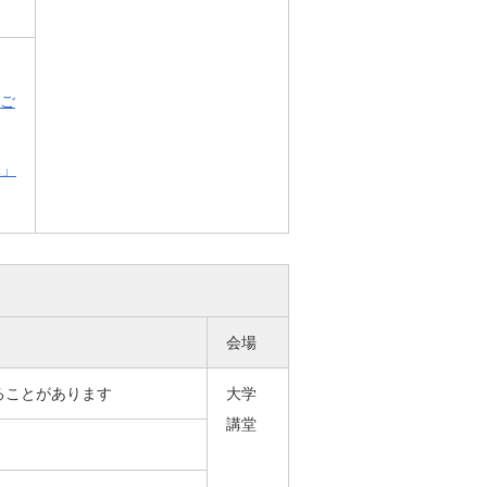
をご
2」
会場
ることがあります
大学
講堂