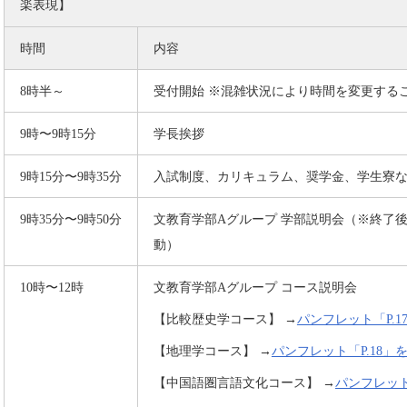
楽表現】
時間
内容
8時半～
受付開始 ※混雑状況により時間を変更する
9時〜9時15分
学長挨拶
9時15分〜9時35分
入試制度、カリキュラム、奨学金、学生寮
9時35分〜9時50分
文教育学部Aグループ 学部説明会（※終了
動）
10時〜12時
文教育学部Aグループ コース説明会
【比較歴史学コース】 →
パンフレット「P.
【地理学コース】 →
パンフレット「P.18」
【中国語圏言語文化コース】 →
パンフレット