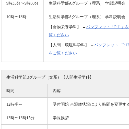
9時35分〜9時50分
生活科学部Aグループ（理系） 学部説明会
10時〜13時
生活科学部Aグループ（理系） 学科説明会
【食物栄養学科】 →
パンフレット「P.11」
覧ください
【人間・環境科学科】 →
パンフレット「P.1
をご覧ください
生活科学部Bグループ（文系）【人間生活学科】
時間
内容
12時半～
受付開始 ※混雑状況により時間を変更す
13時〜13時15分
学長挨拶