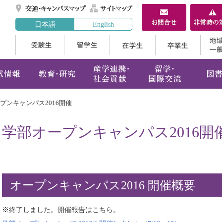
交通・キャンパスマ
サイトマップ
日本語
English
受験生
留学生
在学生
案内
学部・大学院
入試情報
教育・研究
産学連携
プンキャンパス2016開催
学部オープンキャンパス2016開
オープンキャンパス2016 開催概要
※終了しました。開催報告はこちら。