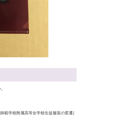
い。
子高等師範学校附属高等女学校生徒服装の変遷]