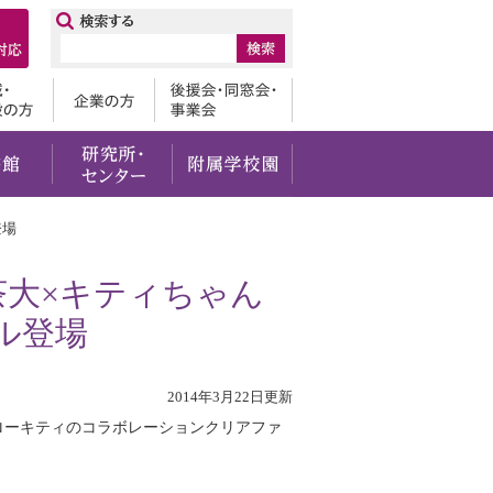
ップ
卒業生
地域・一般の方
企業の方
後援会・
・社会貢献
留学・国際交流
図書館
研究所・センター
附属学校園
登場
茶大×キティちゃん
ル登場
2014年3月22日更新
ローキティのコラボレーションクリアファ