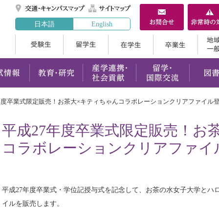
交通・キャンパスマ
サイトマップ
日本語
English
受験生
留学生
在学生
案内
学部・大学院
入試情報
教育・研究
産学連携
年度卒業式限定販売！お茶大×キティちゃんコラボレーションクリアファイル
平成27年度卒業式限定販売！お
コラボレーションクリアファイ
平成27年度卒業式・学位記授与式を記念して、お茶の水女子大学とハ
イルを販売します。