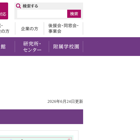
ップ
卒業生
地域・一般の方
企業の方
後援会・
・社会貢献
留学・国際交流
図書館
研究所・センター
附属学校園
2026年6月24日更新