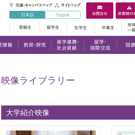
交通・キャンパスマ
サイトマップ
日本語
English
受験生
留学生
在学生
案内
学部・大学院
入試情報
教育・研究
産学連携
映像ライブラリー
大学紹介映像