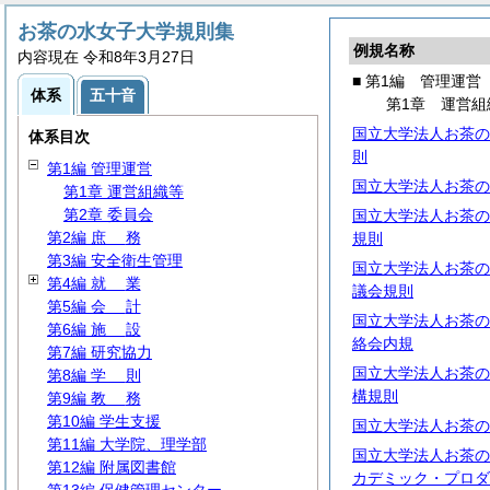
お茶の水女子大学規則集
例規名称
内容現在 令和8年3月27日
■ 第1編 管理運営
体系
五十音
第1章 運営組
国立大学法人お茶の
体系目次
則
第1編 管理運営
国立大学法人お茶の
第1章 運営組織等
第2章 委員会
国立大学法人お茶の
第2編
庶
務
規則
第3編 安全衛生管理
国立大学法人お茶の
第4編
就
業
議会規則
第5編
会
計
国立大学法人お茶の
第6編
施
設
絡会内規
第7編 研究協力
国立大学法人お茶の
第8編
学
則
構規則
第9編
教
務
第10編 学生支援
国立大学法人お茶の
第11編 大学院、理学部
国立大学法人お茶の
第12編 附属図書館
カデミック・プロダ