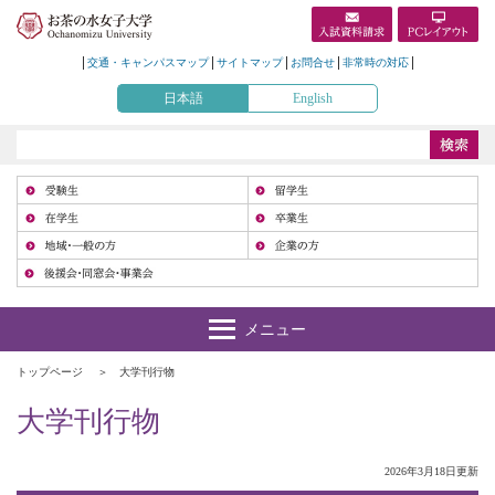
交通・キャンパスマップ
サイトマップ
お問合せ
非常時の対応
日本語
English
受
在
地
トップページ
大学刊行物
大学刊行物
2026年3月18日更新