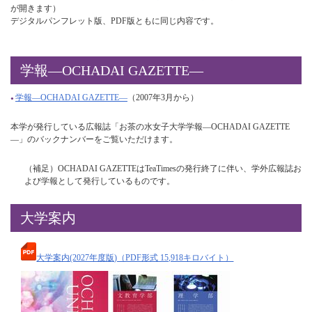
が開きます）
デジタルパンフレット版、PDF版ともに同じ内容です。
学報—OCHADAI GAZETTE—
学報—OCHADAI GAZETTE—
（2007年3月から）
本学が発行している広報誌「お茶の水女子大学学報—OCHADAI GAZETTE
—」のバックナンバーをご覧いただけます。
（補足）OCHADAI GAZETTEはTeaTimesの発行終了に伴い、学外広報誌お
よび学報として発行しているものです。
大学案内
大学案内(2027年度版)（PDF形式 15,918キロバイト）