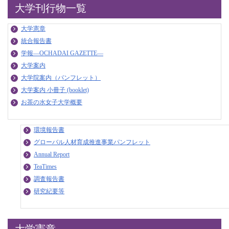
大学刊行物一覧
大学憲章
統合報告書
学報—OCHADAI GAZETTE—
大学案内
大学院案内（パンフレット）
大学案内 小冊子 (booklet)
お茶の水女子大学概要
環境報告書
グローバル人材育成推進事業パンフレット
Annual Report
TeaTimes
調査報告書
研究紀要等