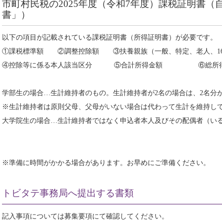
市町村民税の2025年度（令和7年度）課税証明書
書」）
以下の項目が記載されている課税証明書（所得証明書）が必要です。
①課税標準額 ②調整控除額 ③扶養親族（一般、特定、老人、1
④控除等に係る本人該当区分 ⑤合計所得金額 ⑥総所得
学部生の場合…生計維持者のもの。生計維持者が2名の場合は、2名分
※生計維持者は原則父母、父母がいない場合は代わって生計を維持し
大学院生の場合…生計維持者ではなく申込者本人及びその配偶者（い
※準備に時間がかかる場合があります。お早めにご準備ください。
トビタテ事務局へ提出する書類
記入事項については募集要項にて確認してください。