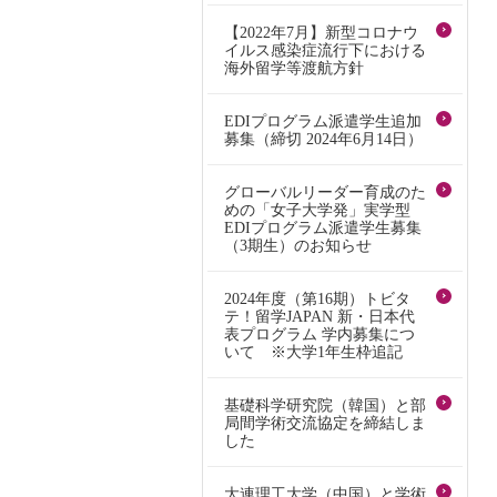
【2022年7月】新型コロナウ
イルス感染症流行下における
海外留学等渡航方針
EDIプログラム派遣学生追加
募集（締切 2024年6月14日）
グローバルリーダー育成のた
めの「女子大学発」実学型
EDIプログラム派遣学生募集
（3期生）のお知らせ
2024年度（第16期）トビタ
テ！留学JAPAN 新・日本代
表プログラム 学内募集につ
いて ※大学1年生枠追記
基礎科学研究院（韓国）と部
局間学術交流協定を締結しま
した
大連理工大学（中国）と学術