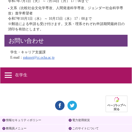
令和7年7月1日（火） ～ 7月14日（月） 17：00まで
文系（比較社会文化学専攻、人間発達科学専攻、ジェンダー社会科学専
攻）進学希望者
令和7年10月1日（水） ～ 10月15日（水） 17：00まで
※郵送による申請も受け付けます。文系・理系それぞれ申請期間最終日の
消印を有効とします。
お問い合わせ
学生・キャリア支援課
E-mail：
gakusei@cc.ocha.ac.jp
在学生
情報セキュリティポリシー
電力使用状況
教職員メニュー
このサイトについて