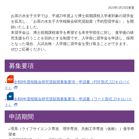
2025年5月23日更新
お茶の水女子大学では、平成25年度より博士前期課程入学者対象の奨学金
を拡充し、「お茶の水女子大学桜蔭会研究奨励賞（予約型奨学金）」を開
始いたしました。
本奨学金は、博士前期課程進学を希望する本学学部生に対し、進学後の研
究支援を行うことを目的とする制度です。入学前に奨学金を申請し、採用
となった場合、入試合格・入学後に奨学金を受け取ることができます。
ぜひご応募ください。
募集要項
令和8年度桜蔭会研究奨励賞募集要項・申請書（PDF形式 222キロバイ
ト）
令和8年度桜蔭会研究奨励賞募集要項・申請書（ワード形式 25キロバイ
ト）
申請期間
理系（ライフサイエンス専攻、理学専攻、共創工学専攻（仮称） ）進学希
望者