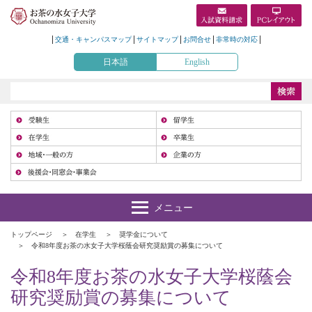
交通・キャンパスマップ
サイトマップ
お問合せ
非常時の対応
日本語
English
受
在
地
トップページ
在学生
奨学金について
令和8年度お茶の水女子大学桜蔭会研究奨励賞の募集について
令和8年度お茶の水女子大学桜蔭会
研究奨励賞の募集について