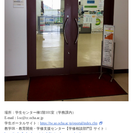
場所：学生センター棟1階101室（学務課内）
E-mail：l-sc@cc.ocha.ac.jp
学生ポータルサイト：
https://tw.ao.ocha.ac.jp/oportal/index.cfm
教学IR・教育開発・学修支援センター【学修相談部門】サイト：