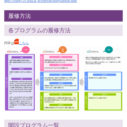
https://crdeg5.cf.ocha.ac.jp/crdeSite/studysupport.html
履修方法
各プログラムの履修方法
PDFは
こちら
開設プログラム一覧