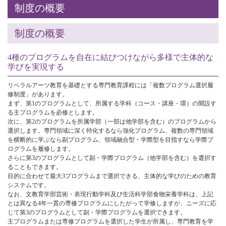
制度の概要
制度の概要
4種のプログラムを自在に結びつけながら多様で主体的な
学びを実現する
リベラルアーツ教育を基礎とする専門教育課程には「複数プログラム選択履
修制度」があります。
まず、第1のプログラムとして、所属する学科（コース・講座・環）の開設す
る主プログラムを必修とします。
次に、第2のプログラムを所属学部（一部は他学部を含む）のプログラムから
選択します。専門領域に深く特化するなら強化プログラム、複数の専門領域
を横断的に学ぶなら副プログラム、領域融合型・学際型を目指すなら学際プ
ログラムを履修します。
さらに第3のプログラムとして副・学際プログラム（他学部を含む）を選択す
ることもできます。
目的に合わせて最大3プログラムまで選択できる、主体的な学びのための教育
システムです。
なお、文教育学部芸術・表現行動学科及び生活科学部食物栄養学科は、上記
とは異なる4年一貫の専修プログラムにしたがって学修しますが、ニーズに応
じて第3のプログラムとして副・学際プログラムを選択できます。
主プログラムまたは専修プログラムを選択した学生が所属し、専門教育を学