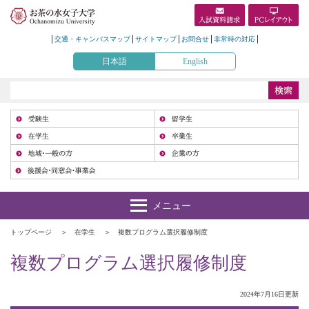
交通・キャンパスマップ
サイトマップ
お問合せ
非常時の対応
日本語
English
受
在
地
トップページ
在学生
複数プログラム選択履修制度
複数プログラム選択履修制度
2024年7月16日更新