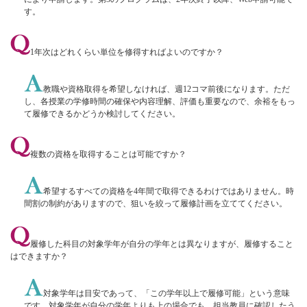
す。
1年次はどれくらい単位を修得すればよいのですか？
教職や資格取得を希望しなければ、週12コマ前後になります。ただ
し、各授業の学修時間の確保や内容理解、評価も重要なので、余裕をもっ
て履修できるかどうか検討してください。
複数の資格を取得することは可能ですか？
希望するすべての資格を4年間で取得できるわけではありません。時
間割の制約がありますので、狙いを絞って履修計画を立ててください。
履修した科目の対象学年が自分の学年とは異なりますが、履修すること
はできますか？
対象学年は目安であって、「この学年以上で履修可能」という意味
です。対象学年が自分の学年よりも上の場合でも、担当教員に確認したう