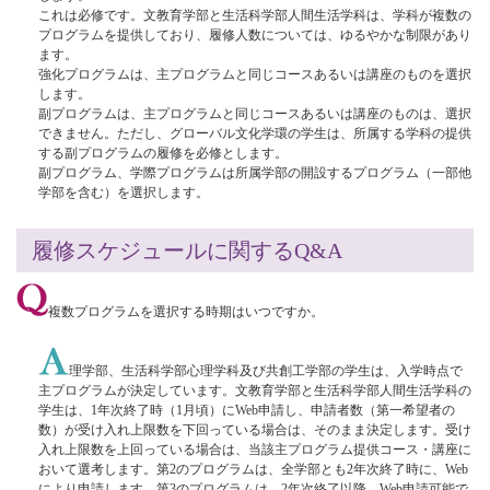
これは必修です。文教育学部と生活科学部人間生活学科は、学科が複数の
プログラムを提供しており、履修人数については、ゆるやかな制限があり
ます。
強化プログラムは、主プログラムと同じコースあるいは講座のものを選択
します。
副プログラムは、主プログラムと同じコースあるいは講座のものは、選択
できません。ただし、グローバル文化学環の学生は、所属する学科の提供
する副プログラムの履修を必修とします。
副プログラム、学際プログラムは所属学部の開設するプログラム（一部他
学部を含む）を選択します。
履修スケジュールに関するQ&A
複数プログラムを選択する時期はいつですか。
理学部、生活科学部心理学科及び共創工学部の学生は、入学時点で
主プログラムが決定しています。文教育学部と生活科学部人間生活学科の
学生は、1年次終了時（1月頃）にWeb申請し、申請者数（第一希望者の
数）が受け入れ上限数を下回っている場合は、そのまま決定します。受け
入れ上限数を上回っている場合は、当該主プログラム提供コース・講座に
おいて選考します。第2のプログラムは、全学部とも2年次終了時に、Web
により申請します。第3のプログラムは、2年次終了以降、Web申請可能で