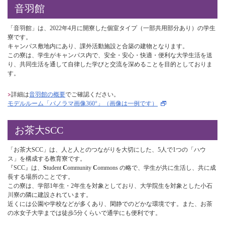
音羽館
「音羽館」は、2022年4月に開寮した個室タイプ（一部共用部分あり）の学生
寮です。
キャンパス敷地内にあり、課外活動施設と合築の建物となります。
この寮は、学生がキャンパス内で、安全・安心・快適・便利な大学生活を送
り、共同生活を通して自律した学びと交流を深めることを目的としておりま
す。
詳細は
音羽館の概要
でご確認ください。
モデルルーム「パノラマ画像360°」（画像は一例です）
お茶大SCC
「お茶大SCC」は、人と人とのつながりを大切にした、5人で1つの「ハウ
ス」を構成する教育寮です。
『SCC』は、
S
tudent
C
ommunity
C
ommons の略で、学生が共に生活し、共に成
長する場所のことです。
この寮は、学部1年生・2年生を対象としており、大学院生を対象とした小石
川寮の隣に建設されています。
近くには公園や学校などが多くあり、閑静でのどかな環境です。また、お茶
の水女子大学までは徒歩5分くらいで通学にも便利です。