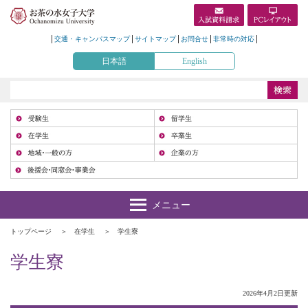
交通・キャンパスマップ
サイトマップ
お問合せ
非常時の対応
日本語
English
受
在
地
トップページ
在学生
学生寮
学生寮
2026年4月2日更新