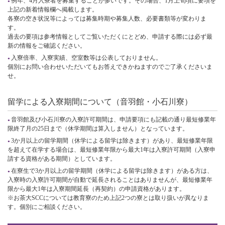
例年、4月入寮者を募集することが多いです。その場合、1月上旬頃に要項を
上記の新着情報欄へ掲載します。
各寮の空き状況等によっては募集時期や募集人数、必要書類等が変わりま
す。
過去の要項は参考情報としてご覧いただくにとどめ、申請する際には必ず最
新の情報をご確認ください。
入寮倍率、入寮実績、空室数等は公表しておりません。
個別にお問い合わせいただいてもお答えできかねますのでご了承くださいま
せ。
留学による入寮期間について（音羽館・小石川寮）
音羽館及び小石川寮の入寮許可期間は、申請要項にも記載の通り最短修業年
限終了月の25日まで（休学期間は算入しません）となっています。
3か月以上の留学期間（休学による留学は除きます）があり、最短修業年限
を超えて在学する場合は、最短修業年限から最大1年は入寮許可期間（入寮申
請する資格がある期間）としています。
在寮生で3か月以上の留学期間（休学による留学は除きます）がある方は、
入寮時の入寮許可期間が自動で延長されることはありませんが、最短修業年
限から最大1年は入寮期間延長（再契約）の申請資格があります。
※お茶大SCCについては教育寮のため上記2つの寮とは取り扱いが異なりま
す。個別にご相談ください。