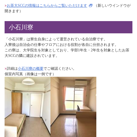
お茶大SCCの情報はこちらからご覧いただけます
（新しいウインドウが
開きます）
小石川寮
「小石川寮」は寮生自身によって運営されている自治寮です。
入寮後は自治会の仕事やフロアにおける役割が各自に分担されます。
この寮は、大学院生を対象としており、学部1年生・2年生を対象としたお茶
大SCCの隣に建設されています。
詳細は
小石川寮の概要
でご確認ください。
個室内写真（画像は一例です）