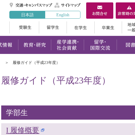
交通・キャンパスマ
サイトマップ
日本語
English
受験生
留学生
在学生
案内
学部・大学院
入試情報
教育・研究
産学連携
履修ガイド（平成23年度）
履修ガイド（平成23年度）
学部生
I 履修概要