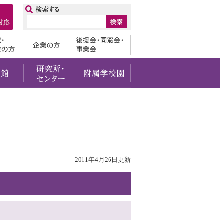
ップ
卒業生
地域・一般の方
企業の方
後援会・
・社会貢献
留学・国際交流
図書館
研究所・センター
附属学校園
2011年4月26日更新