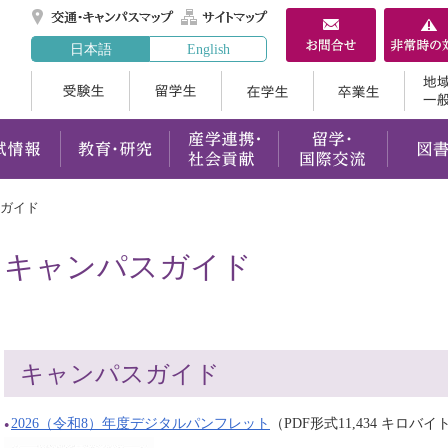
交通・キャンパスマ
サイトマップ
日本語
English
受験生
留学生
在学生
案内
学部・大学院
入試情報
教育・研究
産学連携
ガイド
キャンパスガイド
キャンパスガイド
2026（令和8）年度デジタルパンフレット
（PDF形式11,434 キロバイ