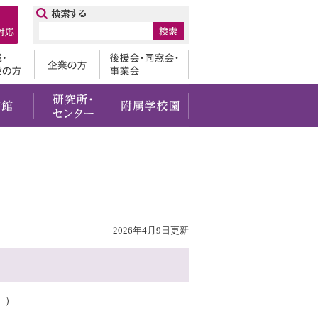
ップ
卒業生
地域・一般の方
企業の方
後援会・
・社会貢献
留学・国際交流
図書館
研究所・センター
附属学校園
2026年4月9日更新
ト ）