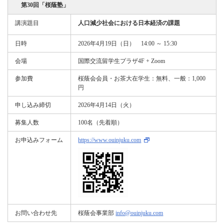
第30回「桜蔭塾」
講演題目
人口減少社会における日本経済の課題
日時
2026年4月19日（日） 14:00 ～ 15:30
会場
国際交流留学生プラザ4F + Zoom
参加費
桜蔭会会員・お茶大在学生：無料、一般：1,000
円
申し込み締切
2026年4月14日（火）
募集人数
100名（先着順）
お申込みフォーム
https://www.ouinjuku.com
お問い合わせ先
桜蔭会事業部
info@ouinjuku.com