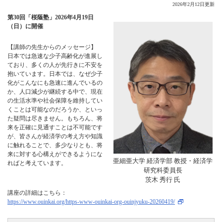
2026年2月12日更新
第30回「桜蔭塾」2026年4月19日
（日）に開催
【講師の先生からのメッセージ】
日本では急速な少子高齢化が進展し
ており、多くの人が先行きに不安を
抱いています。日本では、なぜ少子
化がこんなにも急速に進んでいるの
か、人口減少が継続する中で、現在
の生活水準や社会保障を維持してい
くことは可能なのだろうか、といっ
た疑問は尽きません。もちろん、将
来を正確に見通すことは不可能です
が、皆さんが経済学の考え方や知識
に触れることで、多少なりとも、将
来に対する心構えができるようにな
亜細亜大学 経済学部 教授・経済学
ればと考えています。
研究科委員長
茨木 秀行 氏
講座の詳細はこちら：
https://www.ouinkai.org/https-www-ouinkai-org-ouinjyuku-20260419/