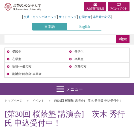
交通・キャンパスマップ
サイトマップ
お問合せ
非常時の対応
日本語
English
受
在
地
トップページ
イベント
[第30回 桜蔭塾 講演会] 茨木 秀行氏 申込受付中！
[第30回 桜蔭塾 講演会] 茨木 秀行
氏 申込受付中！