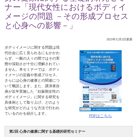
ナー「現代女性におけるボディイ
メージの問題 －その形成プロセス
と心身への影響－」
2025年12月2日更新
ボディイメージに関する問題は現
代社会に広く見られるにもかかわ
らず、一般の人々の間ではその実
態や深刻さが十分に理解されてい
ません。本セミナーでは、ボディ
イメージの定義や形成プロセス、
さらには心身の健康との関連につ
いて概説します。また、講演者自
身が近年実施した「妊娠期女性の
ボディイメージ」に関する研究を
具体例として取り上げ、どのよう
な研究がどのような方法で行われ
ているのかを紹介します。
PDFはこちら
第2回 心身の健康に関する基礎的研究セミナー