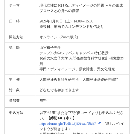
テーマ
現代女性におけるボディイメージの問題 －その形成
プロセスと心身への影響－
日 時
2026年1月10日（土）14:00～15:00
※後日、動画でのオンデマンド配信あり
開催方法
オンライン（Zoom形式）
講 師
山宮裕子先生
テンプル大学ジャパンキャンパス 特任教授
お茶の水女子大学 人間発達教育科学研究所 研究協力
員
専門：ボディイメージ、摂食障害、異文化研究
主 催
人間発達教育科学研究所 人間発達基礎研究部門
対 象
どなたでも参加できます
参加費
無料
申込方法
以下のURLまたは下記QRコードよりお申込みくださ
い。
【締切1/8（木）】
https://forms.gle/TddBLPjEAua5N6a87
（新しいウイ
ンドウが開きます）