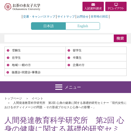
交通・キャンパスマップ
サイトマップ
お問合せ
非常時の対応
日本語
English
受
在
地
トップページ
イベント
人間発達教育科学研究所 第2回 心身の健康に関する基礎的研究セミナー「現代女性に
おけるボディイメージの問題 －その形成プロセスと心身への影響－」
人間発達教育科学研究所 第2回 心
身の健康に関する基礎的研究セミ