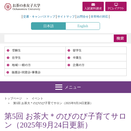
交通・キャンパスマップ
サイトマップ
お問合せ
非常時の対応
日本語
English
受
在
地
トップページ
イベント
第5回 お茶大＊のびのび子育てサロン（2025年9月24日更新）
第5回 お茶大＊のびのび子育てサロ
ン（2025年9月24日更新）