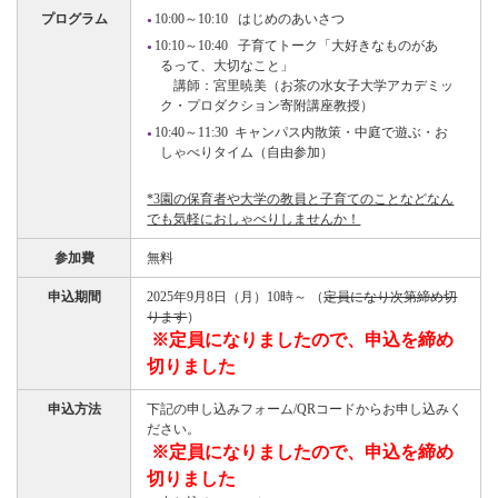
プログラム
10:00～10:10 はじめのあいさつ
10:10～10:40 子育てトーク「大好きなものがあ
るって、大切なこと」
講師：宮里暁美（お茶の水女子大学アカデミッ
ク・プロダクション寄附講座教授）
10:40～11:30 キャンパス内散策・中庭で遊ぶ・お
しゃべりタイム（自由参加）
*3園の保育者や大学の教員と子育てのことなどなん
でも気軽におしゃべりしませんか！
参加費
無料
申込期間
2025年9月8日（月）10時～ （
定員になり次第締め切
ります
）
※定員になりましたので、申込を締め
切りました
申込方法
下記の申し込みフォーム/QRコードからお申し込みく
ださい。
※定員になりましたので、申込を締め
切りました