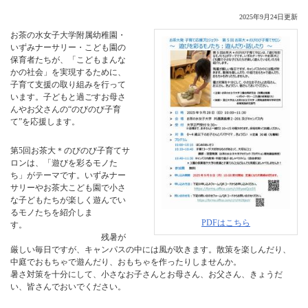
2025年9月24日更新
お茶の水女子大学附属幼稚園・
いずみナーサリー・こども園の
保育者たちが、「こどもまんな
かの社会」を実現するために、
子育て支援の取り組みを行って
います。子どもと過ごすお母さ
んやお父さんの“のびのび子育
て”を応援します。
第5回お茶大＊のびのび子育てサ
ロンは、「遊びを彩るモノた
ち」がテーマです。いずみナー
サリーやお茶大こども園で小さ
な子どもたちが楽しく遊んでい
るモノたちを紹介しま
PDFはこちら
す。
残暑が
厳しい毎日ですが、キャンパスの中には風が吹きます。散策を楽しんだり、
中庭でおもちゃで遊んだり、おもちゃを作ったりしませんか。
暑さ対策を十分にして、小さなお子さんとお母さん、お父さん、きょうだ
い、皆さんでおいでください。