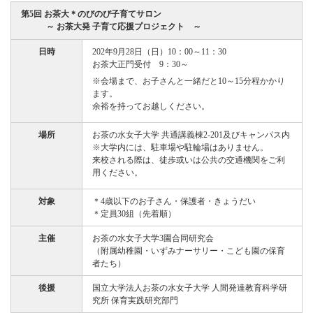
第5回 お茶大＊のびのび子育てサロン
～ お茶大発 子育て応援プロジェクト ～
日時
202年9月28日（日）10：00～11：30
お茶大正門受付 9：30～
※会場まで、お子さんと一緒だと10～15分程かかり
ます。
余裕を持ってお越しください。
場所
お茶の水女子大学 共通講義棟2-201及びキャンパス内
※大学内には、駐車場や駐輪場はありません。
来校される際は、徒歩或いは公共の交通機関をご利
用ください。
対象
＊4歳以下のお子さん・保護者・きょうだい
＊定員30組（先着順）
主催
お茶の水女子大学3園合同研究会
（附属幼稚園・いずみナーサリー・こども園の保育
者たち）
後援
国立大学法人お茶の水女子大学 人間発達教育科学研
究所 保育実践研究部門