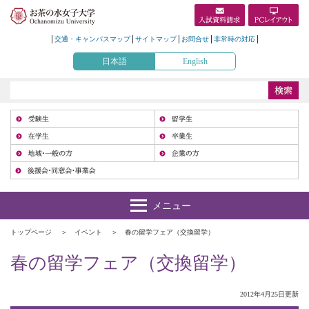
交通・キャンパスマップ
サイトマップ
お問合せ
非常時の対応
日本語
English
受
在
地
トップページ
イベント
春の留学フェア（交換留学）
春の留学フェア（交換留学）
2012年4月25日更新