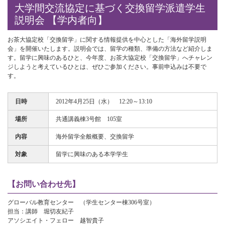
大学間交流協定に基づく交換留学派遣学生
説明会 【学内者向】
お茶大協定校「交換留学」に関する情報提供を中心とした「海外留学説明
会」を開催いたします。説明会では、留学の種類、準備の方法など紹介しま
す。留学に興味のあるひと、今年度、お茶大協定校「交換留学」へチャレン
ジしようと考えているひとは、ぜひご参加ください。事前申込みは不要で
す。
日時
2012年4月25日（水） 12:20～13:10
場所
共通講義棟3号館 105室
内容
海外留学全般概要、交換留学
対象
留学に興味のある本学学生
【お問い合わせ先】
グローバル教育センター （学生センター棟306号室）
担当：講師 堀切友紀子
アソシエイト・フェロー 越智貴子