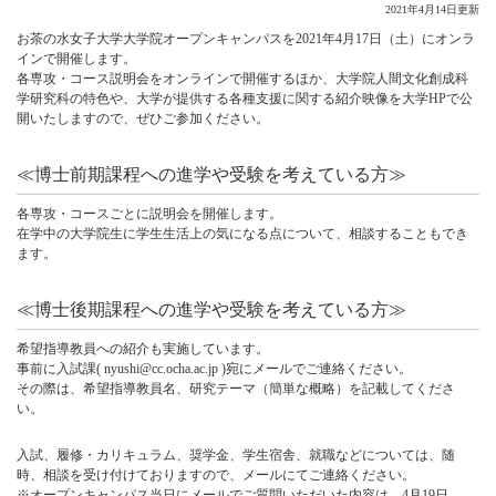
2021年4月14日更新
お茶の水女子大学大学院オープンキャンパスを2021年4月17日（土）にオンラ
インで開催します。
各専攻・コース説明会をオンラインで開催するほか、大学院人間文化創成科
学研究科の特色や、大学が提供する各種支援に関する紹介映像を大学HPで公
開いたしますので、ぜひご参加ください。
≪博士前期課程への進学や受験を考えている方≫
各専攻・コースごとに説明会を開催します。
在学中の大学院生に学生生活上の気になる点について、相談することもでき
ます。
≪博士後期課程への進学や受験を考えている方≫
希望指導教員への紹介も実施しています。
事前に入試課( nyushi@cc.ocha.ac.jp )宛にメールでご連絡ください。
その際は、希望指導教員名、研究テーマ（簡単な概略）を記載してくださ
い。
入試、履修・カリキュラム、奨学金、学生宿舎、就職などについては、随
時、相談を受け付けておりますので、メールにてご連絡ください。
※オープンキャンパス当日にメールでご質問いただいた内容は、4月19日