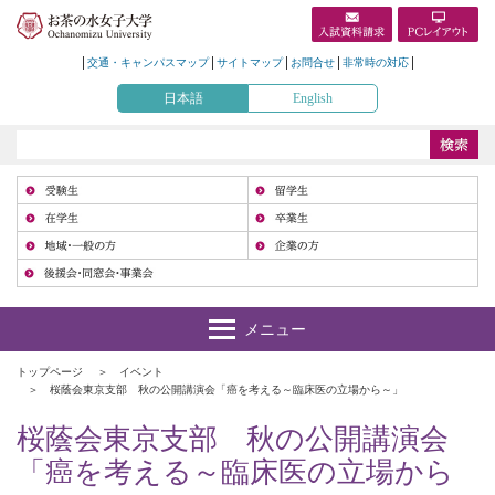
交通・キャンパスマップ
サイトマップ
お問合せ
非常時の対応
日本語
English
受
在
地
トップページ
イベント
桜蔭会東京支部 秋の公開講演会「癌を考える～臨床医の立場から～」
桜蔭会東京支部 秋の公開講演会
「癌を考える～臨床医の立場から