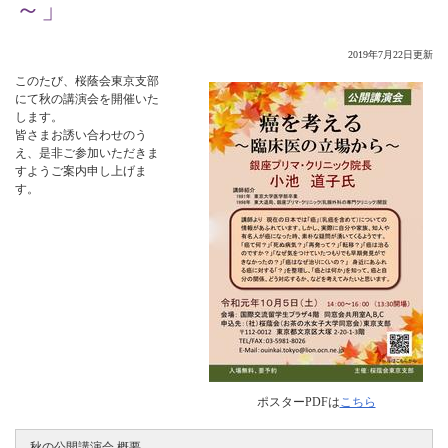
～」
2019年7月22日更新
このたび、桜蔭会東京支部
にて秋の講演会を開催いた
します。
皆さまお誘い合わせのう
え、是非ご参加いただきま
すようご案内申し上げま
す。
ポスターPDFは
こちら
秋の公開講演会 概要