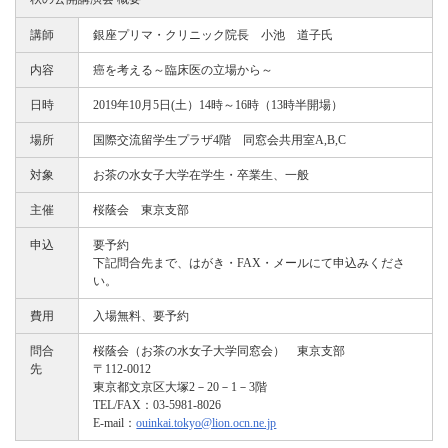
講師
銀座プリマ・クリニック院長 小池 道子氏
内容
癌を考える～臨床医の立場から～
日時
2019年10月5日(土）14時～16時（13時半開場）
場所
国際交流留学生プラザ4階 同窓会共用室A,B,C
対象
お茶の水女子大学在学生・卒業生、一般
主催
桜蔭会 東京支部
申込
要予約
下記問合先まで、はがき・FAX・メールにて申込みくださ
い。
費用
入場無料、要予約
問合
桜蔭会（お茶の水女子大学同窓会） 東京支部
先
〒112-0012
東京都文京区大塚2－20－1－3階
TEL/FAX：03-5981-8026
E-mail：
ouinkai.tokyo@lion.ocn.ne.jp