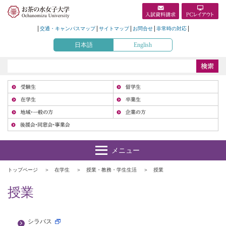
交通・キャンパスマップ
サイトマップ
お問合せ
非常時の対応
日本語
English
受
在
地
トップページ
在学生
授業・教務・学生生活
授業
授業
シラバス