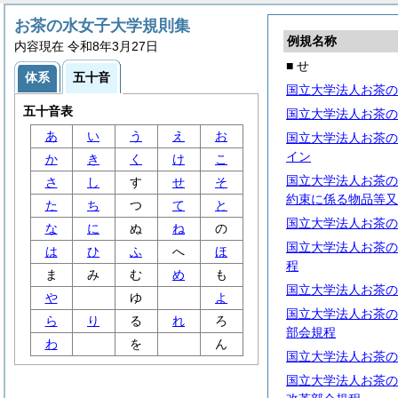
お茶の水女子大学規則集
例規名称
内容現在 令和8年3月27日
■ せ
体系
五十音
国立大学法人お茶の
五十音表
国立大学法人お茶の
あ
い
う
え
お
国立大学法人お茶の
イン
か
き
く
け
こ
国立大学法人お茶の
さ
し
す
せ
そ
約束に係る物品等又
た
ち
つ
て
と
国立大学法人お茶の
な
に
ぬ
ね
の
国立大学法人お茶の
は
ひ
ふ
へ
ほ
程
ま
み
む
め
も
国立大学法人お茶の
や
ゆ
よ
国立大学法人お茶の
ら
り
る
れ
ろ
部会規程
わ
を
ん
国立大学法人お茶の
国立大学法人お茶の