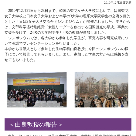
2010年12月28日更新
2010年12月21日から23日まで、韓国の梨花女子大学校において、韓国梨花
女子大学校と日本女子大学および本学の3大学の理系大学院学生の交流を目的
とした「日韓3女子大学交流合同シンポジウム」が開催されました。本学から
は、文部科学省特別経費「女性リーダーを創出する国際拠点の形成」事業の
支援を受けて、24名の大学院学生と4名の教員が参加しました。
シンポジウムでは、各大学から参加した学生が、研究内容や研究成果につ
いて英語でプレゼンテーションを行いました。
本学から世話人として参加した生物学科由良教授に今回のシンポジウムの様
子について報告してもらいました。また、参加した学生の方からは感想を寄
せてもらいました。
＜由良教授の報告＞