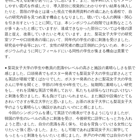
を特に考える必要があったように思います。また、他学科の人でもイメージ
しやすい図式を作成したり、導入部分に視覚的にわかりやすい結果を挿入し
たりと、普段の学会とは違った視点で発表用資料の作成にあたる過程で、自
らの研究内容を見つめ直す機会ともなりました。聴いている人の興味・関心
を引き出すということに関しては、本シンポジウムの段階では未熟なところ
が多々あったと感じていますが、達成できなかった部分については今後の課
題と捉え、改善していきたいと考えています。また、梨花女子大学での研究
室ツアーや口頭発表の場において、同年代の学生の姿に刺激を受けました。
研究会や学会等において、女性の研究者の数は圧倒的に少ないため、本シン
ポジウムのように同じフィールドにいる同性の学生が集まる機会は貴重で
す。
● 梨花女子大学の学生や教員の意識やレベルの高さと施設の素晴らしさを肌で
感じました。口頭発表でもポスター発表でも梨花女子大の学生は皆さんとて
も英語が堪能で驚くばかりでした。ポスター発表のときに梨花女子大の学生
さんに学年を聞くと、学部の3年生や4年生でした。短期間に素晴らしい研究
をし、それを流暢な英語で発表しており、私たちも頑張らなければいけない
と刺激を受けました。私も負けてはいられません。また施設や設備がとても
きれいでさすが私立大学だと思いました。お茶の水女子大学にも梨花女子大
学のような素晴らしい施設があればいいのにと感じました。
今回のシンポジウムを通して英語での発表ができるようになりましたが、
韓国の学生のレベルの高さに刺激を受け、今後研究に語学にもっと力を入れ
ようと思いました。自分の意識を高く保ち、社会を背負っていける女性にな
りたいと強く思いました。また、もし可能であれば梨花女子大に留学して
もっともっと刺激をもらいたいと感じました。井戸の中の蛙では自分のモチ