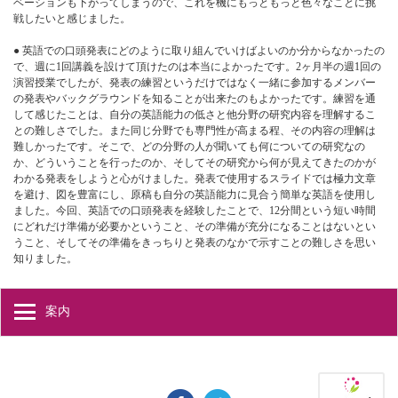
ベーションも下がってしまうので、これを機にもっともっと色々なことに挑
戦したいと感じました。
● 英語での口頭発表にどのように取り組んでいけばよいのか分からなかったの
で、週に1回講義を設けて頂けたのは本当によかったです。2ヶ月半の週1回の
演習授業でしたが、発表の練習というだけではなく一緒に参加するメンバー
の発表やバックグラウンドを知ることが出来たのもよかったです。練習を通
して感じたことは、自分の英語能力の低さと他分野の研究内容を理解するこ
との難しさでした。また同じ分野でも専門性が高まる程、その内容の理解は
難しかったです。そこで、どの分野の人が聞いても何についての研究なの
か、どういうことを行ったのか、そしてその研究から何が見えてきたのかが
わかる発表をしようと心がけました。発表で使用するスライドでは極力文章
を避け、図を豊富にし、原稿も自分の英語能力に見合う簡単な英語を使用し
ました。今回、英語での口頭発表を経験したことで、12分間という短い時間
にどれだけ準備が必要かということ、その準備が充分になることはないとい
うこと、そしてその準備をきっちりと発表のなかで示すことの難しさを思い
知りました。
案内