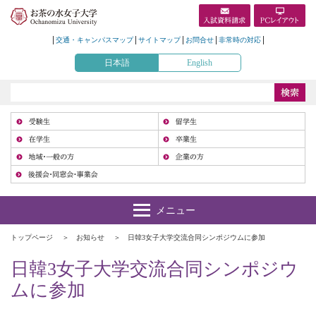
交通・キャンパスマップ
サイトマップ
お問合せ
非常時の対応
日本語
English
受
在
地
トップページ
お知らせ
日韓3女子大学交流合同シンポジウムに参加
日韓3女子大学交流合同シンポジウ
ムに参加