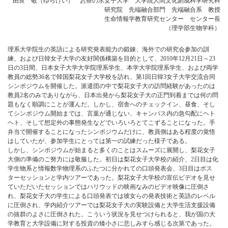
由良 敬（ゆらけい） お茶の水女子大学 大学院人間文化創成科学研究科
研究院 先端融合部門 先端融合系 教授
生命情報学教育研究センター センター長
（理学部生物学科）
理系大学院生の英語による研究発表能力の鍛錬、海外での研究会参加の訓
練、および日韓女子大学の友好関係構築を目的として、2010年12月21日～23
日の3日間、日本女子大学大学院理系学生、本学大学院理系学生、および両学
教員の総勢36名で韓国梨花女子大学校を訪れ、第1回日韓3女子大学交流合同
シンポジウムを開催した。派遣団の中で梨花女子大の訪問経験があったのは
教員2名のみでありながら、日本出発から梨花女子大の正門到着までは何の問
題もなく順調にことが運んだ。しかし、宿舎へのチェックイン、昼食、そし
てシンポジウム開始までは、言葉が通じない、キャンパス内の急勾配にヘト
ヘト、そして想定外の事態発生などでいろいろとてこずることになった。手
弁当で開催することになったシンポジウムだけに、教員側はある程度の覚悟
はしていたが、参加学生にとっては第一の試練だった様子である。
しかし、シンポジウムが始まると多くのことはスムーズに展開し、梨花女子
大側の準備のご努力には敬服した。初日は梨花女子大学校の紹介、2日目は化
学生物系と情報数学物理系のふたつに分かれての口頭発表会、3日目はポス
ターセッションと学内ツアーであった。梨花女子大学校の宣伝ビデオを見せ
ていただいたセッションではハリウッドの映画なみのビデオ映像に圧倒さ
れ、梨花女子大の学生による口頭発表では彼女らの発表技術と英語のレベル
に圧倒され、学内紹介ツアーでは梨花女子大の実験設備と大学生活支援設備
の抜群のよさに圧倒された。こういう状況を見せつけられると、我が国の大
学教育と大学設備に対する投資の矮小さに悲しみすら感じる次第であった。