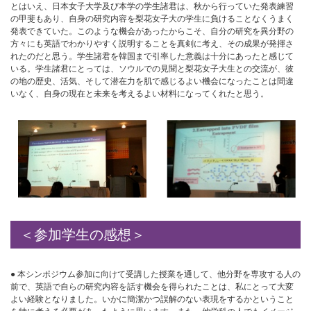
とはいえ、日本女子大学及び本学の学生諸君は、秋から行っていた発表練習
の甲斐もあり、自身の研究内容を梨花女子大の学生に負けることなくうまく
発表できていた。このような機会があったからこそ、自分の研究を異分野の
方々にも英語でわかりやすく説明することを真剣に考え、その成果が発揮さ
れたのだと思う。学生諸君を韓国まで引率した意義は十分にあったと感じて
いる。学生諸君にとっては、ソウルでの見聞と梨花女子大生との交流が、彼
の地の歴史、活気、そして潜在力を肌で感じるよい機会になったことは間違
いなく、自身の現在と未来を考えるよい材料になってくれたと思う。
＜参加学生の感想＞
● 本シンポジウム参加に向けて受講した授業を通して、他分野を専攻する人の
前で、英語で自らの研究内容を話す機会を得られたことは、私にとって大変
よい経験となりました。いかに簡潔かつ誤解のない表現をするかということ