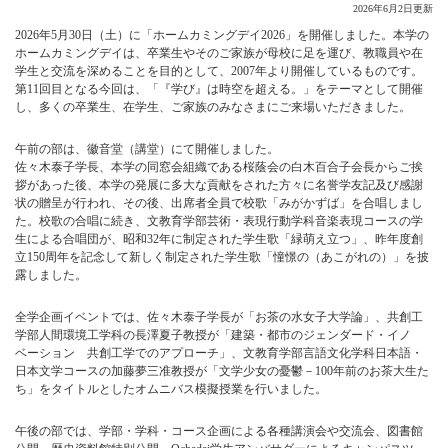
2026年6月2日更新
2026年5月30日（土）に「ホームカミングデイ2026」を開催しました。本学の
ホームカミングデイは、卒業生やそのご家族が母校に足を運び、教職員や在
学生と交流を深めることを目的として、2007年より開催しているものです。
第11回目となる今回は、「『学び』は時空を超える。」をテーマとして開催
し、多くの卒業生、在学生、ご家族のみなさまにご来場いただきました。
午前の部は、徽音堂（講堂）にて開催しました。
佐々木泰子学長、本学の同窓会組織である桜蔭会の白木百合子会長からご挨
拶があった後、本学の発展に多大な貢献をされた方々に名誉学友記及び感謝
状の贈呈が行われ、その後、出席者全員で校歌「みがかずば」を合唱しまし
た。校歌の合唱に続き、文教育学部芸術・表現行動学科音楽表現コースの学
生による合唱団が、昭和32年に制定された学生歌「緑萌え立つ」、昨年度創
立150周年を記念して新しく制定された学生歌「憧憬の（あこがれの）」を披
露しました。
全学企画イベントでは、佐々木泰子学長が「お茶の水女子大学論」、共創工
学部人間環境工学科の長澤夏子教授が「建築・都市のジェンダード・イノ
ベーション 共創工学でのアプローチ」、文教育学部言語文化学科日本語・
日本文学コースの加藤夢三准教授が「文学少女の憂鬱－100年前のお茶大生た
ち」をタイトルとしたオムニバス模擬授業を行いました。
午後の部では、学部・学科・コース企画による各種講演会や交流会、図書館