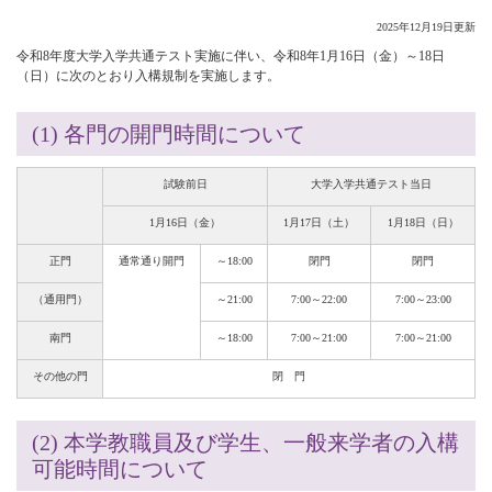
2025年12月19日更新
令和8年度大学入学共通テスト実施に伴い、令和8年1月16日（金）～18日
（日）に次のとおり入構規制を実施します。
(1) 各門の開門時間について
試験前日
大学入学共通テスト当日
1月16日（金）
1月17日（土）
1月18日（日）
正門
通常通り開門
～18:00
閉門
閉門
（通用門）
～21:00
7:00～22:00
7:00～23:00
南門
～18:00
7:00～21:00
7:00～21:00
その他の門
閉 門
(2) 本学教職員及び学生、一般来学者の入構
可能時間について