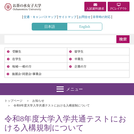
交通・キャンパスマップ
サイトマップ
お問合せ
非常時の対応
日本語
English
受
在
地
トップページ
お知らせ
令和8年度大学入学共通テストにおける入構規制について
令和8年度大学入学共通テストにお
ける入構規制について