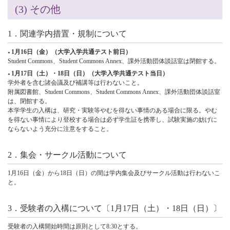
(3) その他
1．関連学内措置・規制について
1月16日（金）（大学入学共通テスト前日）
Student Commons、Student Commons Annex、課外活動団体談話室は閉館する。
1月17日（土）・18日（日）（大学入学共通テスト当日）
学外者を含む諸会議及び補講等は行わないこと。
附属図書館、Student Commons、Student Commons Annex、課外活動団体談話室
は、閉館する。
本学学生の入構は、研究・実験等やむを得ない事情のある場合に限る。やむ
を得ない事情により登校する場合は必ず学生証を携帯し、試験実施の妨げに
ならないよう充分に注意をすること。
2．集会・サークル活動について
1月16日（金）から18日（日）の間は学内集会及びサークル活動は行わないこ
と。
3．受験者の入構について〔1月17日（土）・18日（日）〕
受験者の入構開始時間は原則として8:30とする。