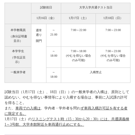
試験前日
大学入学共通テスト当日
1月16日（金）
1月17日（土）
1月18日（日）
本学教職員
～
7:00～22:00
7:00～23:00
通常
21:00
通り
（身分証明書
呈示）
開門
本学学生
～
7:00～18:00
7:00～23:00
18:00
(やむを得ない場合
(やむを得ない場合
（学生証呈
のみ可能)
のみ可能)
示）
一般来学者
～
入構禁止
18:00
試験当日（1月17日（土）、18日（日））の一般来学者の入構は、原則として
認めない。やむを得ない事情等により入構する場合は、事前に入試課の許可
を得ること。
また、
車両での入構は
、学内者・学外者を問わ
ず車両入構許可証を有する者
に限定する。
1月17日（土）の
リスニングテスト時（15：30から20：30）には、共通講義棟
1～3号館、大学本館附近を車両通行止めにする。