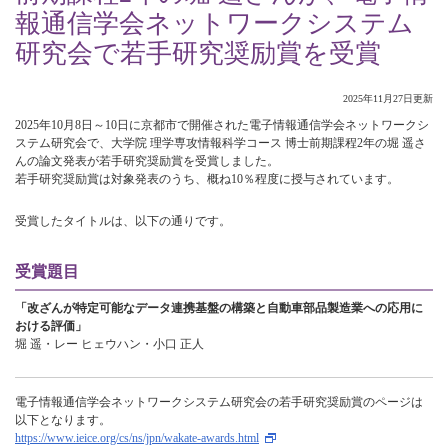
報通信学会ネットワークシステム
研究会で若手研究奨励賞を受賞
2025年11月27日更新
2025年10月8日～10日に京都市で開催された電子情報通信学会ネットワークシ
ステム研究会で、大学院 理学専攻情報科学コース 博士前期課程2年の堀 遥さ
んの論文発表が若手研究奨励賞を受賞しました。
若手研究奨励賞は対象発表のうち、概ね10％程度に授与されています。
受賞したタイトルは、以下の通りです。
受賞題目
「改ざんが特定可能なデータ連携基盤の構築と自動車部品製造業への応用に
おける評価」
堀 遥・レー ヒェウハン・小口 正人
電子情報通信学会ネットワークシステム研究会の若手研究奨励賞のページは
以下となります。
https://www.ieice.org/cs/ns/jpn/wakate-awards.html