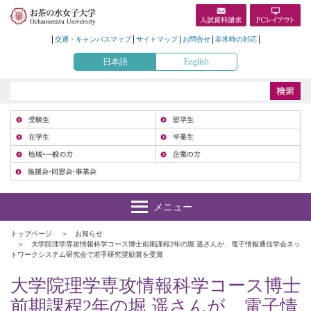
交通・キャンパスマップ
サイトマップ
お問合せ
非常時の対応
日本語
English
受
在
地
トップページ
お知らせ
大学院理学専攻情報科学コース博士前期課程2年の堀 遥さんが、電子情報通信学会ネッ
トワークシステム研究会で若手研究奨励賞を受賞
大学院理学専攻情報科学コース博士
前期課程2年の堀 遥さんが、電子情