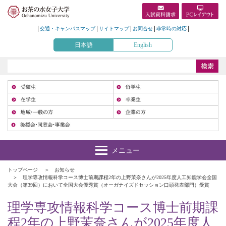
交通・キャンパスマップ
サイトマップ
お問合せ
非常時の対応
日本語
English
受
在
地
トップページ
お知らせ
理学専攻情報科学コース博士前期課程2年の上野茉奈さんが2025年度人工知能学会全国
大会（第39回）において全国大会優秀賞（オーガナイズドセッション口頭発表部門）受賞
理学専攻情報科学コース博士前期課
程2年の上野茉奈さんが2025年度人