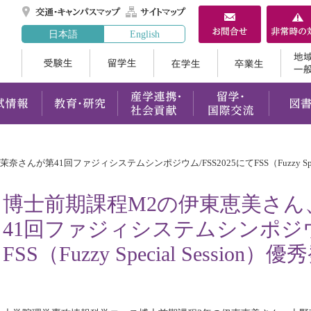
交通・キャンパスマ
サイトマップ
日本語
English
受験生
留学生
在学生
案内
学部・大学院
入試情報
教育・研究
産学連携
が第41回ファジィシステムシンポジウム/FSS2025にてFSS（Fuzzy Speci
博士前期課程M2の伊東恵美さん
41回ファジィシステムシンポジウム
FSS（Fuzzy Special Sessio