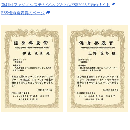
第41回ファジィシステムシンポジウム/FSS2025のWebサイト
FSS優秀発表賞のページ