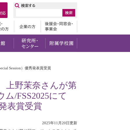
ップ
卒業生
地域・一般の方
企業の方
後援会・
・社会貢献
留学・国際交流
図書館
研究所・センター
附属学校園
al Session）優秀発表賞受賞
、上野茉奈さんが第
/FSS2025にて
n）優秀発表賞受賞
2025年11月20日更新