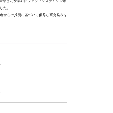
茉奈さんが第41回ファジィシステムシンポ
しました。
画者からの推薦に基づいて優秀な研究発表を
．
．