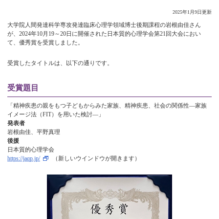
2025年1月9日更新
大学院人間発達科学専攻発達臨床心理学領域博士後期課程の岩根由佳さん
が、2024年10月19～20日に開催された日本質的心理学会第21回大会におい
て、優秀賞を受賞しました。
受賞したタイトルは、以下の通りです。
受賞題目
「精神疾患の親をもつ子どもからみた家族、精神疾患、社会の関係性―家族
イメージ法（FIT）を用いた検討―」
発表者
岩根由佳、平野真理
後援
日本質的心理学会
https://jaqp.jp/
（新しいウインドウが開きます）