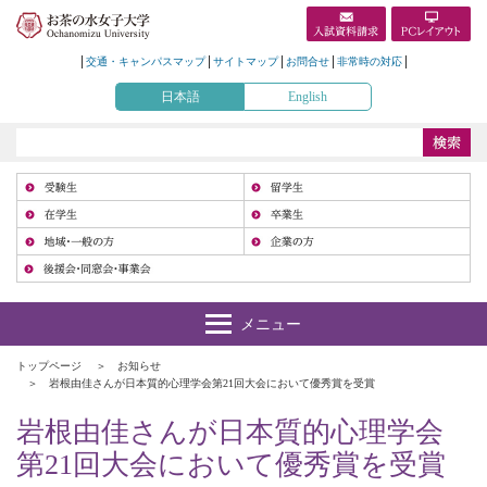
交通・キャンパスマップ
サイトマップ
お問合せ
非常時の対応
日本語
English
受
在
地
トップページ
お知らせ
岩根由佳さんが日本質的心理学会第21回大会において優秀賞を受賞
岩根由佳さんが日本質的心理学会
第21回大会において優秀賞を受賞