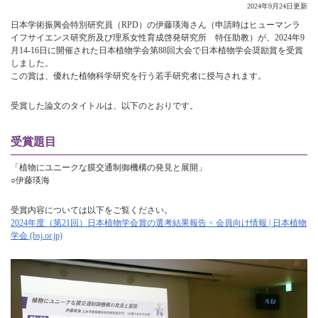
2024年9月24日更新
日本学術振興会特別研究員（RPD）の伊藤瑛海さん（申請時はヒューマンラ
イフサイエンス研究所及び理系女性育成啓発研究所 特任助教）が、2024年9
月14-16日に開催された日本植物学会第88回大会で日本植物学会奨励賞を受賞
しました。
この賞は、優れた植物科学研究を行う若手研究者に授与されます。
受賞した論文のタイトルは、以下のとおりです。
受賞題目
「植物にユニークな膜交通制御機構の発見と展開」
○伊藤瑛海
受賞内容については以下をご覧ください。
2024年度（第21回）日本植物学会賞の選考結果報告 < 会員向け情報 | 日本植物
学会 (bsj.or.jp)