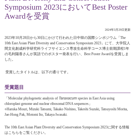
Symposium 2023においてBest Poster
Awardを受賞
2024年3月29日更新
2023年10月28日から30日にかけて行われた日中韓の国際シンポジウム「The
10th East Asian Plant Diversity and Conservation Symposium 2023」にて、大学院人
間文化創成科学研究科ライフサイエンス専攻生命科学コース博士前期課程1年
の毛利陽香さんが英語でのポスター発表を行い、Best Poster Awardを受賞しま
した。
受賞したタイトルは、以下の通りです。
受賞題目
「Molecular phylogenetic analysis of
Taraxacum
species in East Asia using
chloroplast genome and nuclear ribosomal DNA sequences」
○Haruka Mouri, Mizuki Tatsumi, Takako Nishino, Takeshi Suzuki, Tatsuyoshi Morita,
Jae-Hong Pak, Motomi Ito, Takaya Iwasaki.
The 10th East Asian Plant Diversity and Conservation Symposium 2023に関する情報
はこちらをご覧ください。