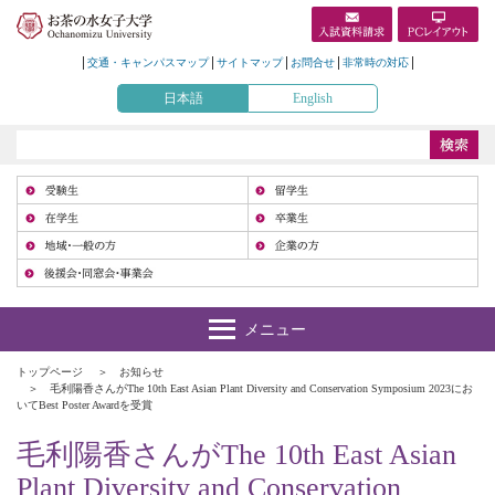
交通・キャンパスマップ
サイトマップ
お問合せ
非常時の対応
日本語
English
受
在
地
トップページ
お知らせ
毛利陽香さんがThe 10th East Asian Plant Diversity and Conservation Symposium 2023にお
いてBest Poster Awardを受賞
毛利陽香さんがThe 10th East Asian
Plant Diversity and Conservation