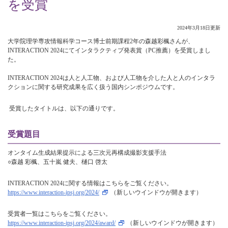
を受賞
2024年3月18日更新
大学院理学専攻情報科学コース博士前期課程2年の森越彩楓さんが、
INTERACTION 2024にてインタラクティブ発表賞（PC推薦）を受賞しまし
た。
INTERACTION 2024は人と人工物、および人工物を介した人と人のインタラ
クションに関する研究成果を広く扱う国内シンポジウムです。
受賞したタイトルは、以下の通りです。
受賞題目
オンタイム生成結果提示による三次元再構成撮影支援手法
○森越 彩楓、五十嵐 健夫、樋口 啓太
INTERACTION 2024に関する情報はこちらをご覧ください。
https://www.interaction-ipsj.org/2024/
（新しいウインドウが開きます）
受賞者一覧はこちらをご覧ください。
https://www.interaction-ipsj.org/2024/award/
（新しいウインドウが開きます）