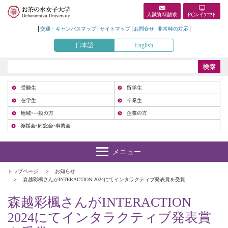
交通・キャンパスマップ
サイトマップ
お問合せ
非常時の対応
日本語
English
受
在
地
トップページ
お知らせ
森越彩楓さんがINTERACTION 2024にてインタラクティブ発表賞を受賞
森越彩楓さんがINTERACTION
2024にてインタラクティブ発表賞