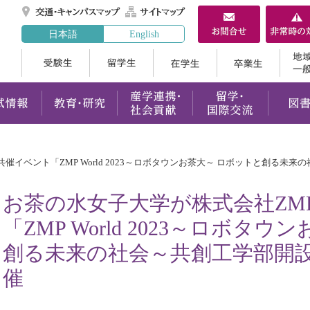
交通・キャンパスマ
サイトマップ
日本語
English
受験生
留学生
在学生
案内
学部・大学院
入試情報
教育・研究
産学連携
催イベント「ZMP World 2023～ロボタウンお茶大～ ロボットと創る未
お茶の水女子大学が株式会社ZM
「ZMP World 2023～ロボタ
創る未来の社会～共創工学部開
催