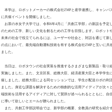
本学は、ロボットメーカーの株式会社ZMPと産学連携し、キャンパスにて
に共催イベントを開催しました。
お茶の水女子大学では、令和6年4月に「共創工学部」の新設を予定
のための工学、新しい文化を創るための工学を目指します。ロボットや
未来の社会で役立てられるには、ユーザーや社会と、対話を通じて新
の点において、最先端自動運転技術を有する株式会社ZMPと互いに共
ました。
当日は、ロボタウンの社会実装を推進するさまざまな新製品・取り組
実施しました。また、文京区長、総務大臣、経済産業大臣と本学学生
催しました。総務大臣による同セッションでは、学生が配送ロボの利
ました。身近な課題を解決するための独創的な活用アイディアが次々
端技術を活用するアイディアに対して賛辞が述べられるとともに、自
に導いて欲しいとエールが贈られました。
また、共創工学部説明会では、新学部の概要、全教員の研究を紹介す