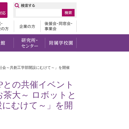
ップ
卒業生
地域・一般の方
企業の方
後援会・
・社会貢献
留学・国際交流
図書館
研究所・センター
附属学校園
来の社会～共創工学部開設にむけて～」を開催
Pとの共催イベント
ウンお茶大～ ロボットと
設にむけて～」を開