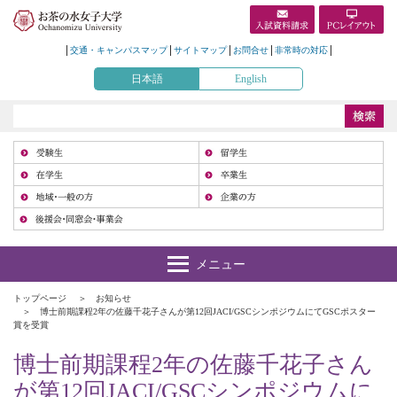
交通・キャンパスマップ
サイトマップ
お問合せ
非常時の対応
日本語
English
受
在
地
トップページ
お知らせ
博士前期課程2年の佐藤千花子さんが第12回JACI/GSCシンポジウムにてGSCポスター
賞を受賞
博士前期課程2年の佐藤千花子さん
が第12回JACI/GSCシンポジウムに