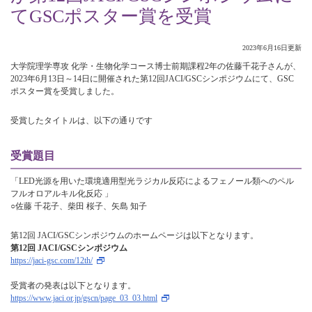
てGSCポスター賞を受賞
2023年6月16日更新
大学院理学専攻 化学・生物化学コース博士前期課程2年の佐藤千花子さんが、
2023年6月13日～14日に開催された第12回JACI/GSCシンポジウムにて、GSC
ポスター賞を受賞しました。
受賞したタイトルは、以下の通りです
受賞題目
「LED光源を用いた環境適用型光ラジカル反応によるフェノール類へのペル
フルオロアルキル化反応 」
○佐藤 千花子、柴田 桜子、矢島 知子
第12回 JACI/GSCシンポジウムのホームページは以下となります。
第12回 JACI/GSCシンポジウム
https://jaci-gsc.com/12th/
受賞者の発表は以下となります。
https://www.jaci.or.jp/gscn/page_03_03.html