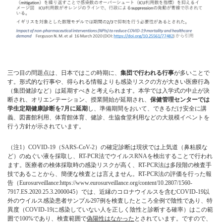
三つ目の問題点は、日本ではこの時期に、
集団で行われる行事
が多いことで
す。形式的な行事や、得られる情報よりも感染リスクの方が大きい医療行為
（集団健診など）は延期すべきと考えられます。本学では入学式の中止が決
断され、オリエンテーション、授業開始が延期され、
保健管理センターでは
学生定期健康診断を7月に延期
し、準備期間をおいて、できるだけ安全に講
義、図書館利用、体育館体育、健診、生協食堂利用などの大規模イベントを
行う方針が示されています。
（注1）
COVID-19（SARS-CoV-2）の確定診断は現状では上気道（鼻粘膜な
ど）のぬぐい液を採取し、RT-PCR法でウイルスRNAを検出することで行われ
ます。医療者の検体採取時の感染リスクが高く、RT-PCR法は多段階の検査手
技であることから、簡便な検査とは言えません。RT-PCR法の評価を行った報
告（Eurosurveillance:https://www.eurosurveillance.org/content/10.2807/1560-
7917.ES.2020.25.3.2000045）では、近縁のコロナウイルスを含むCOVID-19以
外のウイルス感染患者サンプル297例を検査したところ全例で陰性であり、特
異度（COVID-19に感染していない人を正しく陰性と診断する確率）はこの範
囲で100%であり、検査範囲で
偽陽性はなかった
とされています。ですので、