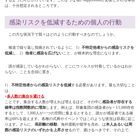
するように呼びかけています。このような強いsuppressionが必要とされる事態
は、十分想定されるところです。
感染リスクを低減するための個人の行動
この方な状況下で我々はどのように行動すべきなのでしょうか。
報道で繰り返し指摘されているように、1）
不特定他者からの感染リスクを
低減
し、2）
他者に感染を広げない
こと、が根本的な理念になります。
誰が感染しているかわからない、どこにウィルスが付着しているかはわか
らない、ことを念頭に置き、
1）
不特定他者からの感染リスクを低減
する必要があります。最も大切なこと
は、
多人数の集合を避ける
ことです。集合する人数が増えれば増えるほど、その中に
感染者が存在する
確率は指数関数的に増加
します。例えば、対象集団の感染者がp = 1/1,000存在
するとして、1,000人が一つの空間に集まるとすると、誰かが感染者である確
率は60%を超えます。各種の式典やイベントではこのような状況は容易に起こ
ります。さらに、
長距離の移動
、海外渡航や留学を含め、は
本人あるいは周
囲の感染リスクのいずれかを上昇させ
るので、避けるべきです。その上で、