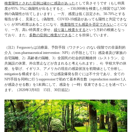
検査陽性とされた症例は確かに感染があった
として良さそうです（もし特異
度が95%: 5%に偽陽性が出るとすると、～150,000例を検査した韓国では7,500
例の偽陽性が出てしまいます）。一方、感度は低く設定され、50-70%とする
報告が多く、見落とし（偽陰性、COVID-19感染があっても陽性と判定できな
い）が30%程度はあることになり、
検査陰性でも感染を否定できない
ことにな
り、一方、高い特異度と併せ、
繰り返し検査をする
という方針の根拠となっ
ており、また、
多数の症例に検査ができる
ことを担保しています。
（注2）
Fergusonらは治療薬、予防手段（ワクチン）のない段階での非薬剤的
介入（non-pharmaceutical intervention : NPI）の手段として1）感染者及び家族の
自宅隔離、2）高齢者の隔離、3）全国民の社会的距離維持（レストラン、公
共施設の休業、外出禁止などが含まれると考えられます）、4）学校大学の休
校、を挙げ、イギリス、アメリカの現在の感染状況を初期値として分析し、
mitigationを構成する1）、2）では感染爆発を防ぐには不十分であり、全ての
NPI手段を同時に行うsuppressionで初めて基本再生数（reproduction number:1人
が感染させる数）を1未満にして、感染を（一時）収束できることを述べてい
ます。（2020年3月8日 15日、30日追記）