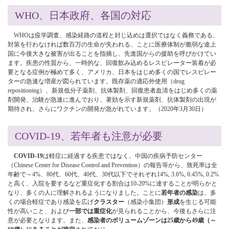
WHO、日本政府、各国の対応
WHOは疫学調査、感染経路の道程と封じ込めは選択ではなく義務である、
対策を行わなければ数百万の生命が失われる、ことに医療体制が脆弱な途上
国に今後大きな被害が出ることを指摘し、先進国からの援助を呼びかけてい
ます。疾患の性質から、一時的な、回復飲み込めるレスピレーター装着が必
要となる症例が極めて多く、アメリカ、日本をはじめ多くの国でレスピレー
ターの急速な増産が図られています。既存薬の適応外使用（drug
repositioning）、新規低分子薬剤、抗体製剤、回復患者血清をはじめ多くの薬
剤開発、治験が急速に進んでおり、著効を示す新規薬剤、抗体製剤の出現が
期待され、さらにワクチンの開発が急がれています。（2020年3月30日）
COVID-19、若年者も注意が必要
COVID-19
は軽症に経過する疾患ではなく、中国の疾病予防センター
（Chinese Center for Disease Control and Prevention）の報告等から、致死率は全
年齢で～4%、80代、60代、40代、30代以下でそれぞれ14%, 3.6%, 0.45%, 0.2%
と高く、入院を要するなど重症化する割合は10-20%に達することが明らかと
なり、多くの人に理解されるようになりました。ことに
若年者の感染
は、多
くの場合軽症であり感染を広げ
クラスター
（感染小集団）
形成
を生じる可能
性が高いこと、および
一部では重症化
が見られることから、今後もさらに注
意が必要となります。また、
感染者のボリュームゾーンは25歳から49歳（～