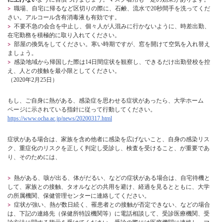
職場、自宅に帰るなど区切りの際に、
石鹸、流水で20秒間手を洗って
くだ
さい。アルコール含有消毒液も有効です。
不要不急の会合を中止
し、個々人が
人混みに行かない
ように、
時差出勤、
在宅勤務
を積極的に取り入れてください。
部屋の
換気
をしてください。寒い時期ですが、窓を開けて空気を入れ替え
ましょう。
感染地域から帰国した際は14日間症状を観察し、できるだけ出勤登校を控
え、人との接触を最小限としてください。
（2020年2月25日）
もし、ご自身に
熱
がある、感染症を思わせる
症状
があったら、大学ホーム
ページに示されている指針に従って行動してください。
https://www.ocha.ac.jp/news/20200317.html
症状がある場合は、家族を含め他者に感染を広げないこと、自身の感染リス
ク、重症化のリスクを正しく判定し受診し、検査を受けること、が重要であ
り、そのためには、
熱がある、咳が出る、体がだるい、などの
症状
がある場合は、
自宅待機
と
して、
家族との接触、タオルなどの共用を避け
、経過を見るとともに、大学
の所属機関、保健管理センターに連絡してください。
症状が強い、熱が数日続く、罹患者との接触が否定できない、などの場合
は、下記の
連絡先
（保健所特設機関等）に電話相談して、
受診医療機関、受