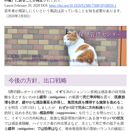
69歳）にあることが推定
されており、
Lancet February 20, 2020 DOI:
https://doi.org/10.1016/S2589-7500(20)30026-1
若年者が感染しにくいという風説は誤っていることを知る必要があります。
（2020年3月8日）
今後の方針、出口戦略
3月15日
レポートの時点では、
イギリス
のジョンソン首相は感染者の自宅隔
離を主とするいわゆる
緩和
（
mitigation
）の範囲で
死亡率抑制
を図り、
医療崩
壊を防ぎ、緩やかな感染蔓延を許容し、集団免疫を獲得する施策を進める
こ
とを明言（3月13日）しましたが、
わずか3日で完全に方向転換
を行い、社会
的封じ込めを含む強い
感染抑制
（
suppression
）を行うことを明らかにしまし
た。イギリスの方向転換は、急激な感染増加の渦中にある
ヨーロッパの状況
では感染者隔離、ハイリスク者の外出禁止など、主として死亡率の低下を測
る
緩和
（
mitigation
）
では効果はなく
、救命救急医長の需給バランスの破綻に