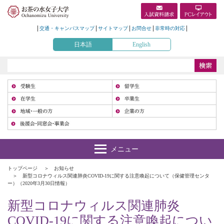
交通・キャンパスマップ
サイトマップ
お問合せ
非常時の対応
日本語
English
受
在
地
トップページ
お知らせ
新型コロナウィルス関連肺炎COVID-19に関する注意喚起について（保健管理センタ
ー）（2020年3月30日情報）
新型コロナウィルス関連肺炎
COVID-19に関する注意喚起につい