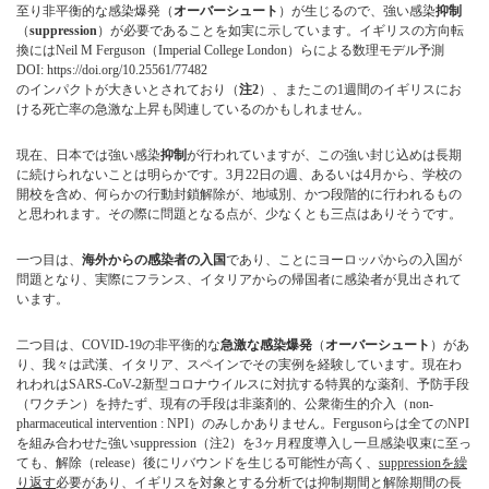
至り非平衡的な感染爆発（
オーバーシュート
）が生じるので、強い感染
抑制
（
suppression
）が必要であることを如実に示しています。イギリスの方向転
換にはNeil M Ferguson（Imperial College London）らによる数理モデル予測
DOI: https://doi.org/10.25561/77482
のインパクトが大きいとされており（
注2
）、またこの1週間のイギリスにお
ける死亡率の急激な上昇も関連しているのかもしれません。
現在、日本では強い感染
抑制
が行われていますが、この強い封じ込めは長期
に続けられないことは明らかです。3月22日の週、あるいは4月から、学校の
開校を含め、何らかの行動封鎖解除が、地域別、かつ段階的に行われるもの
と思われます。その際に問題となる点が、少なくとも三点はありそうです。
一つ目は、
海外からの感染者の入国
であり、ことにヨーロッパからの入国が
問題となり、実際にフランス、イタリアからの帰国者に感染者が見出されて
います。
二つ目は、COVID-19の非平衡的な
急激な感染爆発
（
オーバーシュート
）があ
り、我々は武漢、イタリア、スペインでその実例を経験しています。現在わ
れわれはSARS-CoV-2新型コロナウイルスに対抗する特異的な薬剤、予防手段
（ワクチン）を持たず、現有の手段は非薬剤的、公衆衛生的介入（non-
pharmaceutical intervention : NPI）のみしかありません。Fergusonらは全てのNPI
を組み合わせた強いsuppression（
注2
）を3ヶ月程度導入し一旦感染収束に至っ
ても、解除（release）後にリバウンドを生じる可能性が高く、
suppressionを繰
り返す
必要があり、イギリスを対象とする分析では抑制期間と解除期間の長