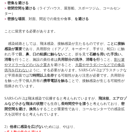
密集を避ける
密閉空間を避ける
（ライブハウス、屋形船、スポーツジム、コールセン
ター）
密接な場面
、対面、間近での発生や食事、
を避ける
ことに留意する必要があります。
感染経路としては、飛沫感染、接触感染が主たるものですが、
ことに接触
感染が重要
であり、共用部分（ドアノブ、キーボード、手すり、蛇口）に触
れた手で
目、鼻、口の粘膜に触らない
こと、折を見て
石鹸を用いた手洗い、
消毒
を行うこと、施設の責任者は
共用部分の洗浄、消毒を行
う
こと、
割り箸
やマドラーなどのバルク置き
を避けること、
大皿やサラダバーなどでの食品
供与を行わない
ように、する必要があります。SARS-CoV-2はプラスチックな
ど平滑表面では
72時間以上生存
する可能性があり注意が必要です。共用部分
を触った手で個人所有の
携帯電話を触る
ことで、接触感染が生じる可能性が
指摘されています。
SARS-CoV-2は飛沫感染で伝播すると考えられていますが、
飛沫核、エアロゾ
ルなど小さな飛沫の状態
でも生存し
長時間空中を漂う
と考えられており、
密
閉空間を避け、換気
をすることが重要性であり、コールセンターでの感染拡
大を説明すると考えられています。
2）
他者に感染を広げない
ためには、やはり、