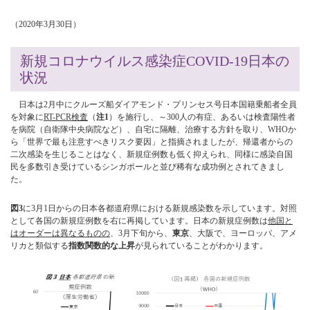
（2020年3月30日）
新規コロナウイルス感染症COVID-19日本の
状況
日本は2月中にクルーズ船ダイアモンド・プリンセス号日本国籍乗船者全員
を対象に
RT-PCR検査
（
注1
）を施行し、～300人の有症、あるいは検査陽性者
を病院（自衛隊中央病院など）、自宅に隔離、治療する方針を取り、WHOか
ら「世界で最も注意すべきリスク要因」と指摘されましたが、帰還者からの
二次感染を生じることはなく、新規症例数も低く抑えられ、同様に感染自国
民を多数引き受けているシンガポールと並び稀有な成功例とされてきまし
た。
図3
に3月1日からの日本各都道府県における新規感染数を示しています。対照
として各国の新規症例数を右に再掲しています。日本の新規症例数は
他国と
はオーダーは異なるものの
、3月下旬から、
東京
、大阪で、ヨーロッパ、アメ
リカと類似する
指数関数的な上昇
が見られていることがわかります。