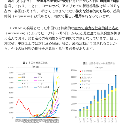
図2
に見るように、
全世界の新規症例数
は3月17日から27日の
10日間
で
6倍
に
急増しており、ことに、
ヨーロッパ、アメリカ
での新規感染数は
80～90％
を
占め、各国は2月下旬、3月からこれまでにない
強力な社会的封じ込め
、感染
抑制（suppression）政策をとり、極めて
厳しい運用
を行なっています。
COVID-19の発端となった中国では特徴的な
極めて強力な社会的封じ込め
（suppression）によってピーク時（2月5日）から
1ヶ月程度
で新規発症を押さ
え込んでおり、封じ込めの
有効性を示す初めての例
となっています。但し、
湖北省、中国全土では封じ込め解除、社会、経済活動が再開されることか
ら、今後の症例数の推移を注意深く見守る必要があります。