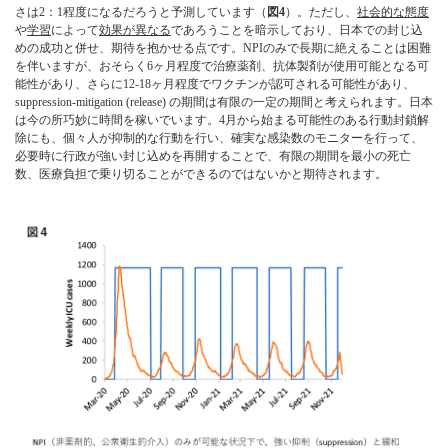
さは2：1程度になるだろうと予測しています（
図4
）。ただし、
社会的な態度
や
学習
によって
効果が異なる
であろうことを暗示しており、日本での封じ込
めの成功と併せ、期待を抱かせる点です。NPIのみで長期に絶えることは困難
を伴いますが、おそらく6ヶ月程度で治療薬剤、抗体製剤が使用可能となる可
能性があり、さらに12-18ヶ月程度でワクチンが認可される可能性があり、
suppression-mitigation (release) の期間は有限の一定の期間と考えられます。日本
は今の所巧妙に時間を稼いでいます。4月から始まる可能性のある行動封鎖解
除にも、個々人が抑制的な行動を行い、確実な感染数のモニターを行って、
必要時に行政が強い封じ込めを再開することで、有限の期間を最小の死亡
数、医療負担で乗り切ることができるのではないかと期待されます。