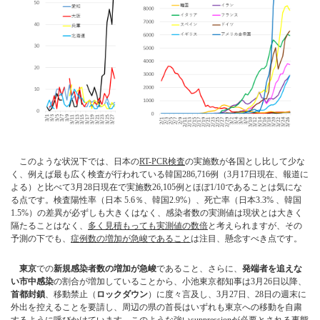
このような状況下では、日本の
RT-PCR検査
の実施数が各国とし比して少な
く、例えば最も広く検査が行われている韓国286,716例（3月17日現在、報道に
よる）と比べて3月28日現在で実施数26,105例とほぼ1/10であることは気にな
る点です。検査陽性率（日本 5.6％、韓国2.9%）、死亡率（日本3.3% 、韓国
1.5%）の差異が必ずしも大きくはなく、感染者数の実測値は現状とは大きく
隔たることはなく、
多く見積もっても実測値の数倍
と考えられますが、その
予測の下でも、
症例数の増加が急峻であること
は注目、懸念すべき点です。
東京
での
新規感染者数の増加が急峻
であること、さらに、
発端者を追えな
い市中感染
の割合が増加していることから、小池東京都知事は3月26日以降、
首都封鎖
、移動禁止（
ロックダウン
）に度々言及し、3月27日、28日の週末に
外出を控えることを要請し、周辺の県の首長はいずれも東京への移動を自粛