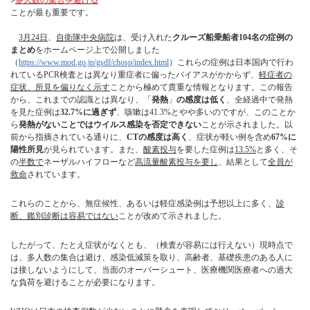
多人数の集合を避ける
ことが最も重要です。
3月24日
、
自衛隊中央病院
は、受け入れた
クルーズ船乗船者104名の症例の
まとめ
をホームページ上で公開しました
（
https://www.mod.go.jp/gsdf/chosp/index.html
）これらの症例は日本国内で行わ
れているPCR検査とは異なり重症者に偏ったバイアスがかからず、
軽症者の
症状、所見を偏りなく示す
ことから極めて貴重な情報となります。この報告
から、これまでの認識とは異なり、「
発熱
」
の感度は低く
、全経過中で発熱
を見た症例は
32.7%に過ぎず
、咳嗽は41.3%とやや多いのですが、このことか
ら
発熱がないことではウイルス感染を否定できない
ことが示されました。以
前から指摘されている通りに、
CTの感度は高く
、症状が軽い例を含め
67%に
陽性所見
が見られています。また、
酸素投与
を要した症例は
13.5%
と多く、そ
の
半数で
ネーザルハイフローなど
高流量酸素投与を要し
、結果として
全員が
救命
されています。
これらのことから、無症候性、あるいは軽症感染例は予想以上に多く、
診
断、鑑別診断は容易ではない
ことが改めて示されました。
したがって、たとえ症状がなくとも、（検査が容易には行えない）現時点で
は、多人数の集合は避け、感染低減策を取り、高齢者、基礎疾患のある人に
は接しないようにして、当面のオーバーシュート、医療機関医療者への過大
な負荷を避けることが必要になります。