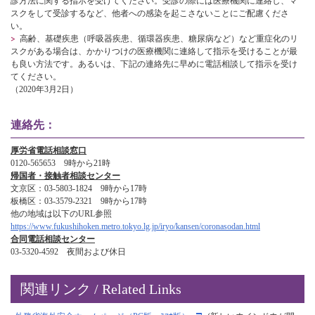
診方法
に関する
指示
を受けてください。受診の際には
医療機関に連絡
し、マ
スクをして受診するなど、他者への感染を起こさないことにご配慮くださ
い。
高齢、基礎疾患（呼吸器疾患、循環器疾患、糖尿病など）など
重症化のリ
スク
がある場合は、
かかりつけの医療機関に連絡
して指示を受けることが最
も良い方法です。あるいは、下記の連絡先に
早めに電話相談
して指示を受け
てください。
（2020年3月2日）
連絡先：
厚労省電話相談窓口
0120-565653 9時から21時
帰国者・接触者相談センター
文京区：03-5803-1824 9時から17時
板橋区：03-3579-2321 9時から17時
他の地域は以下のURL参照
https://www.fukushihoken.metro.tokyo.lg.jp/iryo/kansen/coronasodan.html
合同電話相談センター
03-5320-4592 夜間および休日
関連リンク / Related Links