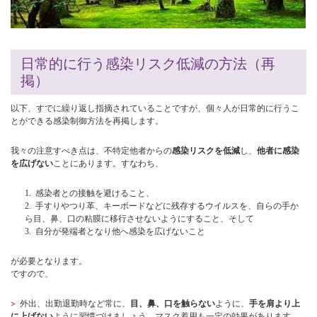
日常的に行う感染リスク低減の方法（再
掲）
以下、すでに繰り返し指摘されていることですが、個々人が日常的に行うこ
とができる感染制御方法を再掲します。
我々の注意すべき点は、不特定他者からの
感染リスクを低減
し、
他者に感染
を広げない
ことにあります。すなわち、
1. 感染者との接触を避けること、
2. 手すりやつり革、キーボードなどに残存するウイルスを、自らの手か
ら目、鼻、口の粘膜に移行させないようにすること、そして
3. 自分が発端者となり他へ感染を広げないこと
が必要となります。
ですので、
外出、出勤退勤時など常に、
目、鼻、口を触らない
ように、
手を肩より上
に上げない
ように習慣づけましょう。マスク着用も一定の効果があります。