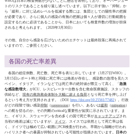
WHOは日本の検査例数が少ないことに懸念を表明しており、オーバーシュー
トのリスクであることを繰り返し述べています。以下に示す強い「抑制」か
ら「緩和」に封じ込めレベルを低減する際には、集団としての陽性率の把握
が必要であり、さらに個人の感染の有無の把握は個々人が適切に行動範囲を
設定するために必須であることから、日本においても検査件数の増加が担保
されると考えられます。（2020年3月30日）
その他、自分から感染を広げないためのエチケットは最終段落に再掲されて
いますので、ご参照ください。
各国の死亡率差異
各国の総症例数、死亡数、死亡率を表1に示しています（3月27日WHO）。
3月15日レポート時と同様に死亡率には格差が存在し、感染数の急増を見たス
ペイン、イタリア、イランなどでは死亡率の絶対値が際立って高く、「
急激
な感染数増大
」がICU、レスピレーター台数を含む救命医療施設、スタッフの
供給など、
現有の救急救命体制を大幅に超える負荷
となり死亡率を押し上げ
るという考え方が支持されます。（DOI:
https://doi.org/10.25561/77482
）。行政
がどの段階で強い感染
抑制
（
suppression
）を行い、あるいは
緩和
（
mitigation
）
への舵を切るのか、その判断のcriticalな重要性が如実に示されています。ま
た、イギリス、スウェーデンを含め多くの国で死亡率が
キャッチアップ
され
当初の格差は減じていますが、
ドイツ
、スイスでは依然として死亡率は低
く、ドイツでは極めて広い範囲にPCR検査が行われ、早期から隔離が行われ
ハイリスク者への暴露が抑制されている可能性が指摘されています。
日本の