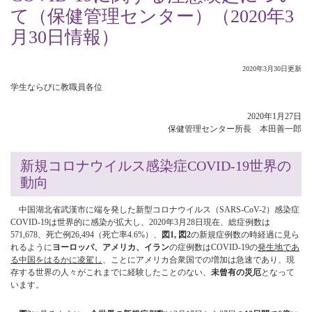
て（保健管理センター）（2020年3
月30日情報）
2020年3月30日更新
学生ならびに教職員各位
2020年1月27日
保健管理センター所長 本田善一郎
新規コロナウイルス感染症COVID-19世界の
動向
中国湖北省武漢市に端を発した新型コロナウイルス（SARS-CoV-2）感染症
COVID-19は世界的に感染が拡大し、2020年3月28日現在、総症例数は
571,678、死亡例26,494（死亡率4.6%）、
図1, 図2
の新規症例数の時経過に見ら
れるように
ヨーロッパ、アメリカ、イラン
の症例数はCOVID-19の
発生地であ
る中国をはるかに凌駕し
、ことにアメリカ合衆国での増加は急速であり、現
存する世界の人々がこれまでに経験したことのない、
未曾有の災厄
となって
います。