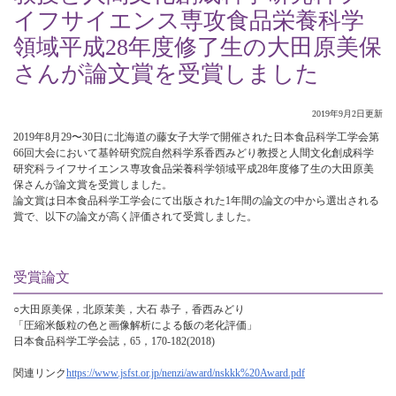
イフサイエンス専攻食品栄養科学
領域平成28年度修了生の大田原美保
さんが論文賞を受賞しました
2019年9月2日更新
2019年8月29〜30日に北海道の藤女子大学で開催された日本食品科学工学会第
66回大会において基幹研究院自然科学系香西みどり教授と人間文化創成科学
研究科ライフサイエンス専攻食品栄養科学領域平成28年度修了生の大田原美
保さんが論文賞を受賞しました。
論文賞は日本食品科学工学会にて出版された1年間の論文の中から選出される
賞で、以下の論文が高く評価されて受賞しました。
受賞論文
○大田原美保，北原茉美，大石 恭子，香西みどり
「圧縮米飯粒の色と画像解析による飯の老化評価」
日本食品科学工学会誌，65，170-182(2018)
関連リンク
https://www.jsfst.or.jp/nenzi/award/nskkk%20Award.pdf