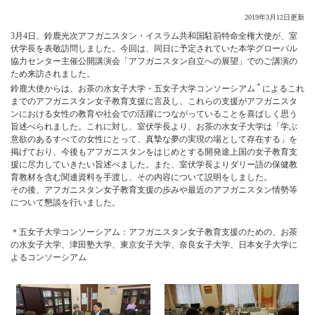
2019年3月12日更新
3月4日、鈴鹿光次アフガニスタン・イスラム共和国駐箚特命全権大使が、室
伏学長を表敬訪問しました。今回は、同日に予定されていた本学グローバル
協力センター主催公開講演会「アフガニスタン自立への展望」でのご講演の
ため来訪されました。
＊
鈴鹿大使からは、お茶の水女子大学・五女子大学コンソーシアム
によるこれ
までのアフガニスタン女子教育支援に言及し、これらの支援がアフガニスタ
ンにおける女性の教育や社会での活躍につながっていることを喜ばしく思う
旨述べられました。これに対し、室伏学長より、お茶の水女子大学は「学ぶ
意欲のあるすべての女性にとって、真摯な夢の実現の場として存在する」を
掲げており、今後もアフガニスタンをはじめとする開発途上国の女子教育支
援に尽力していきたい旨述べました。また、室伏学長よりダリー語の保健教
育教材を含む関連資料を手渡し、その内容について説明をしました。
その後、アフガニスタン女子教育支援の歩みや最近のアフガニスタン情勢等
について懇談を行いました。
＊五女子大学コンソーシアム：アフガニスタン女子教育支援のための、お茶
の水女子大学、津田塾大学、東京女子大学、奈良女子大学、日本女子大学に
よるコンソーシアム