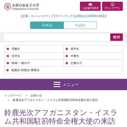
交通・キャンパスマップ
サイトマップ
お問合せ
非常時の対応
日本語
English
受
在
地
トップページ
お知らせ
鈴鹿光次アフガニスタン・イスラム共和国駐箚特命全権大使の来訪
鈴鹿光次アフガニスタン・イスラ
ム共和国駐箚特命全権大使の来訪