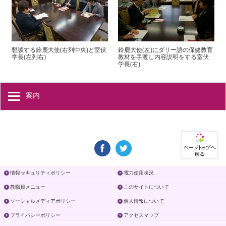
懇談する鈴鹿大使(右列中央)と室伏
鈴鹿大使(左)にダリー語の保健教育
学長(左列右)
教材を手渡し内容説明をする室伏
学長(右)
案内
情報セキュリティポリシー
電力使用状況
教職員メニュー
このサイトについて
ソーシャルメディアポリシー
個人情報について
プライバシーポリシー
アクセスマップ