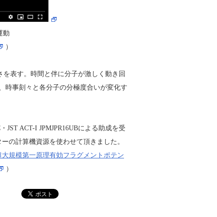
運動
）
の強さを表す。時間と伴に分子が激しく動き回
果、時事刻々と各分子の分極度合いが変化す
NC・JST ACT-I JPMJPR16UBによる助成を受
ターの計算機資源を使わせて頂きました。
 「超大規模第一原理有効フラグメントポテン
）