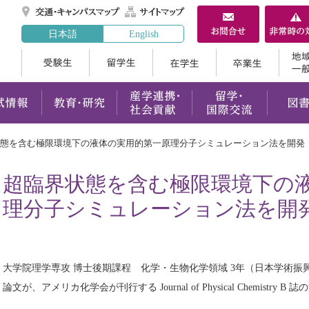
交通・キャンパスマ
サイトマップ
日本語
English
受験生
留学生
在学生
案内
学部・大学院
入試情報
教育・研究
産学連携
態を含む極限環境下の液体の実用的第一原理分子シミュレーション法を開発
超臨界状態を含む極限環境下の
理分子シミュレーション法を開
大学院理学専攻 博士後期課程 化学・生物化学領域 3年（日本学術振興
論文が、アメリカ化学会が刊行する Journal of Physical Chemistr