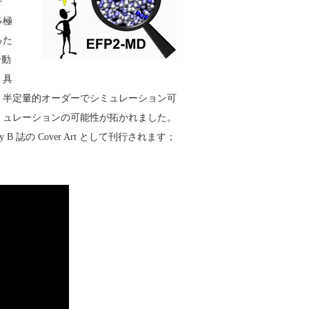
子
多極
った
子動
。具
、半定量的オーダーでシミュレーション可
ミュレーションの可能性が拓かれました。
ry B 誌の Cover Art として刊行されます；