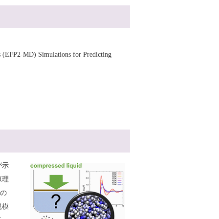
cs (EFP2-MD) Simulations for Predicting
が示
原理
その
規模