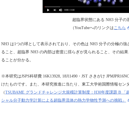
超臨界状態にある NH3 分子の
（YouTubeへのリンクは
こちら
NH3 は1つの球として表示されており、その色は NH3 分子の分極
ること、超臨界 NH3 の内部は密度に揺らぎが見られること、その結
ることが分かる。
※本研究はJSPS科研費 16K13928, 18J11490・JST さきがけ JPMJPR16
けたものです。また、本研究推進に当たり、東工大学術国際情報セン
（
TSUBAME グランドチャレンジ大規模計算制度：H30年度課題 B
シャル分子動力学計算による超臨界流体の熱力学物性予測への挑戦」