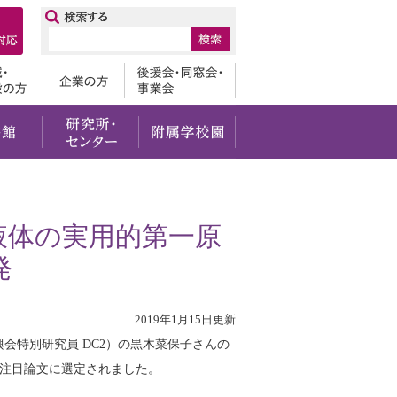
ップ
卒業生
地域・一般の方
企業の方
後援会・
・社会貢献
留学・国際交流
図書館
研究所・センター
附属学校園
液体の実用的第一原
発
2019年1月15日更新
会特別研究員 DC2）の黒木菜保子さんの
y B 誌の注目論文に選定されました。