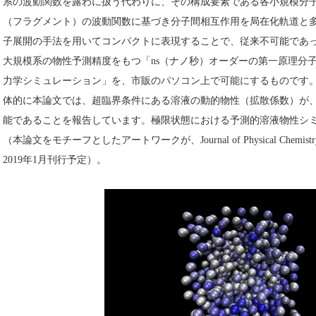
系の波動関数を露わに扱う代わりに、その構成要素である各小規模分
（フラグメント）の波動関数に基づき分子間相互作用を局在化軌道と
子展開の手法を用いてコンパクトに表現することで、従来不可能であ
大規模系の物性予測精度をもつ「ns（ナノ秒）オーダーの第一原理分
力学シミュレーション」を、市販のパソコン上で可能にするものです
体的に本論文では、超臨界条件にある溶液の動的物性（拡散係数）が
能であることを報告しています。極限状態における予測的溶液物性シ
（本論文をモチーフとしたアートワークが、Journal of Physical Chemist
2019年1月刊行予定）。