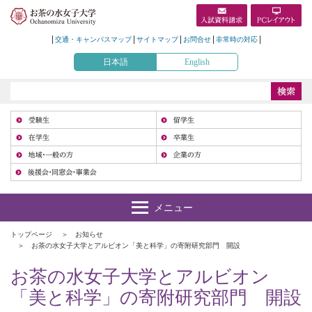
交通・キャンパスマップ
サイトマップ
お問合せ
非常時の対応
日本語
English
受
在
地
トップページ
お知らせ
お茶の水女子大学とアルビオン「美と科学」の寄附研究部門 開設
お茶の水女子大学とアルビオン
「美と科学」の寄附研究部門 開設