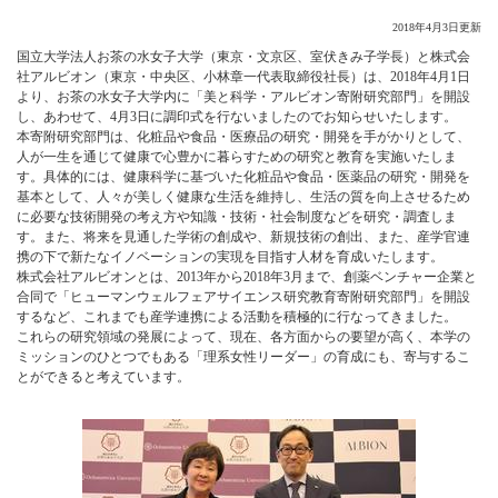
2018年4月3日更新
国立大学法人お茶の水女子大学（東京・文京区、室伏きみ子学長）と株式会
社アルビオン（東京・中央区、小林章一代表取締役社長）は、2018年4月1日
より、お茶の水女子大学内に「美と科学・アルビオン寄附研究部門」を開設
し、あわせて、4月3日に調印式を行ないましたのでお知らせいたします。
本寄附研究部門は、化粧品や食品・医療品の研究・開発を手がかりとして、
人が一生を通じて健康で心豊かに暮らすための研究と教育を実施いたしま
す。具体的には、健康科学に基づいた化粧品や食品・医薬品の研究・開発を
基本として、人々が美しく健康な生活を維持し、生活の質を向上させるため
に必要な技術開発の考え方や知識・技術・社会制度などを研究・調査しま
す。また、将来を見通した学術の創成や、新規技術の創出、また、産学官連
携の下で新たなイノベーションの実現を目指す人材を育成いたします。
株式会社アルビオンとは、2013年から2018年3月まで、創薬ベンチャー企業と
合同で「ヒューマンウェルフェアサイエンス研究教育寄附研究部門」を開設
するなど、これまでも産学連携による活動を積極的に行なってきました。
これらの研究領域の発展によって、現在、各方面からの要望が高く、本学の
ミッションのひとつでもある「理系女性リーダー」の育成にも、寄与するこ
とができると考えています。