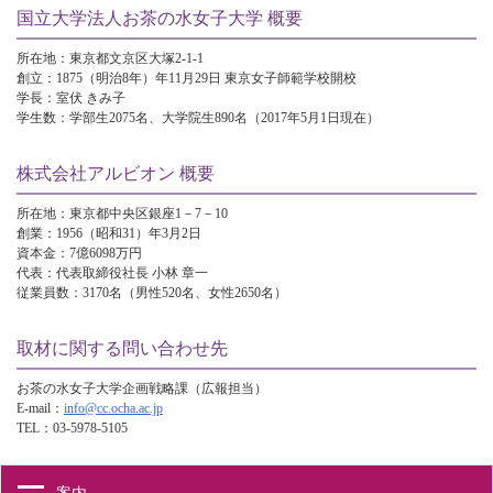
国立大学法人お茶の水女子大学 概要
所在地：東京都文京区大塚2-1-1
創立：1875（明治8年）年11月29日 東京女子師範学校開校
学長：室伏 きみ子
学生数：学部生2075名、大学院生890名（2017年5月1日現在）
株式会社アルビオン 概要
所在地：東京都中央区銀座1－7－10
創業：1956（昭和31）年3月2日
資本金：7億6098万円
代表：代表取締役社長 小林 章一
従業員数：3170名（男性520名、女性2650名）
取材に関する問い合わせ先
お茶の水女子大学企画戦略課（広報担当）
E-mail：
info@cc.ocha.ac.jp
TEL：03-5978-5105