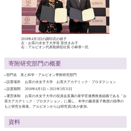
2018年4月3日の調印式の様子
左：お茶の水女子大学長 室伏きみ子
右：アルビオン代表取締役社長 小林章一氏
寄附研究部門の概要
部門名 美と科学・アルビオン寄附研究部門
設置場所 お茶の水女子大学 お茶大アカデミック・プロダクション
設置期間 2018年4月1日～2021年3月31日
運営体制 お茶の水女子大学の役員会直属の産学官連携推進組織である「お
茶大アカデミック・プロダクション」に属し、本学の藤原葉子教授の指導の
もと研究を推進。アルビオンからは研究員2名が参加。
資料