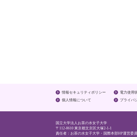
情報セキュリティポリシー
電力使用
個人情報について
プライバ
国立大学法人お茶の水女子大学
〒112-8610 東京都文京区大塚2-1-1
責任者：お茶の水女子大学・国際本部HP運営委