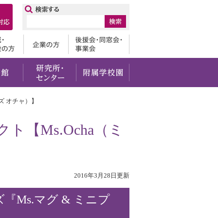
ップ
卒業生
地域・一般の方
企業の方
後援会・
・社会貢献
留学・国際交流
図書館
研究所・センター
附属学校園
ズ オチャ）】
【Ms.Ocha（ミ
2016年3月28日更新
『Ms.マグ & ミニプ