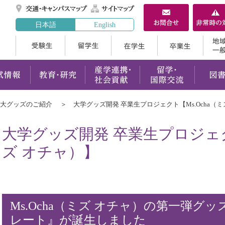
交通・キャンパスマ
サイトマップ
日本語
English
受験生
留学生
在学生
案内
学部・大学院
入試情報
教育・研究
産学連携
大グッズのご紹介
大学グッズ開発 卒業生プロジェクト【Ms.Ocha（ミ
大学グッズ開発 卒業生プロジェクト
ズ オチャ）】
Ms.Ocha（ミズ オチャ）の第一弾グッズ
レート』が誕生しました