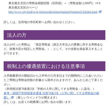
東京都文京区の寄附金税額控除（区民税）＝（寄附金額-2,000円）×6％
東京都文京区のページ
http://www.city.bunkyo.lg.jp/tetsuzuki/zeimu/juminzei/juminzei3-kifukin.html
詳しくは、住所地の市区町村へお問い合わせください。
法人の方
法人が行った寄附は、「指定寄附金（国立大学法人の業務に対する寄附金な
ど、財務大臣が指定した寄附金。）」として、その全額を損金算入すること
ができます。
税制上の優遇措置における注意事項
入学願書受付の開始日から入学年の12月末日までの期間内にご入金いただい
たご寄附は寄附金控除の対象から除外されますので、あらかじめご了承くだ
さい。
（所得税法第78条第2項「学校の入学に関してする寄附金」に該当。）
参考：国税庁所得税基本通達 法第78条2項（入学に関してする寄附金の範
囲）
（新しいウインドウが開きます）
詳しくは、お近くの税務署にお問い合わせ願います。