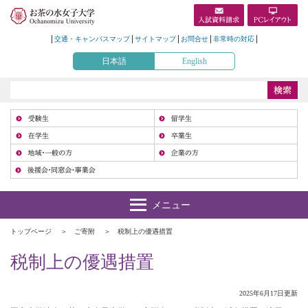
交通・キャンパスマップ
サイトマップ
お問合せ
非常時の対応
日本語
English
受
在
地
トップページ
ご寄附
税制上の優遇措置
税制上の優遇措置
2025年6月17日更新