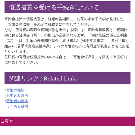
優遇措置を受ける手続きについて
寄附金控除の優遇措置は、確定申告期間に、お茶の水女子大学が発行した
「寄附金領収書」を添えて税務署に申告してください。
なお、所得税の寄附金税額控除を申告する際には、寄附金領収書と「税額控
除に係る証明書（写）」の提出が必要となります。「税額控除に係る証明書
（写）」は、対象の未来開拓基金「取り組み1（修学支援事業）」及び「取り
組み4（若手研究者支援事業）」への寄附者の方に寄附金領収書とともにお送
りいたします。
住民税の寄附金税額控除のみの場合は、「寄附金領収書」を添えて市区町村
に申告してください。
関連リンク / Related Links
»
寄附の種類
»
お申込み方法
»
寄附者の特典
»
よくある質問
ご寄附