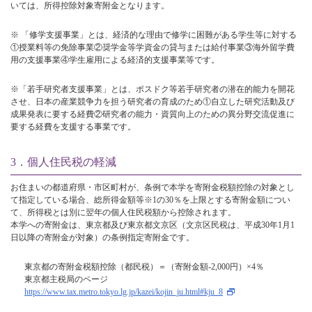
いては、所得控除対象寄附金となります。
※ 「修学支援事業」とは、経済的な理由で修学に困難がある学生等に対する
①授業料等の免除事業②奨学金等学資金の貸与または給付事業③海外留学費
用の支援事業④学生雇用による経済的支援事業等です。
※「若手研究者支援事業」とは、ポスドク等若手研究者の潜在的能力を開花
させ、日本の産業競争力を担う研究者の育成のため①自立した研究活動及び
成果発表に要する経費②研究者の能力・資質向上のための異分野交流促進に
要する経費を支援する事業です。
3．個人住民税の軽減
お住まいの都道府県・市区町村が、条例で本学を寄附金税額控除の対象とし
て指定している場合、総所得金額等※1の30％を上限とする寄附金額につい
て、所得税とは別に翌年の個人住民税額から控除されます。
本学への寄附金は、東京都及び東京都文京区（文京区民税は、平成30年1月1
日以降の寄附金が対象）の条例指定寄附金です。
東京都の寄附金税額控除（都民税）＝（寄附金額-2,000円）×4％
東京都主税局のページ
https://www.tax.metro.tokyo.lg.jp/kazei/kojin_ju.html#kju_8