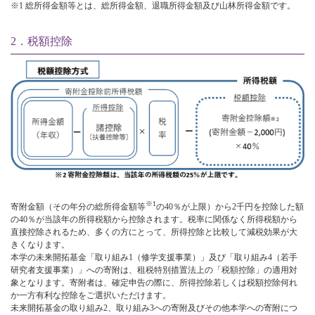
※1 総所得金額等とは、総所得金額、退職所得金額及び山林所得金額です。
2．税額控除
※1
寄附金額（その年分の総所得金額等
の40％が上限）から2千円を控除した額
の40％が当該年の所得税額から控除されます。税率に関係なく所得税額から
直接控除されるため、多くの方にとって、所得控除と比較して減税効果が大
きくなります。
本学の未来開拓基金「取り組み1（修学支援事業）」及び「取り組み4（若手
研究者支援事業）」への寄附は、租税特別措置法上の「税額控除」の適用対
象となります。寄附者は、確定申告の際に、所得控除若しくは税額控除何れ
か一方有利な控除をご選択いただけます。
未来開拓基金の取り組み2、取り組み3への寄附及びその他本学への寄附につ