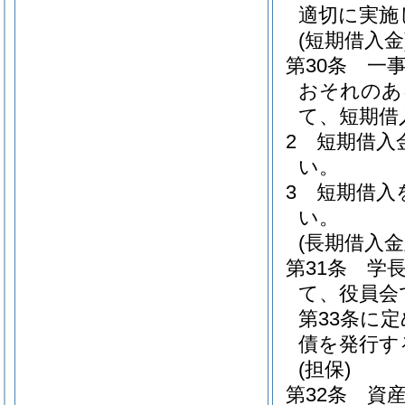
適切に実施
(短期借入金
第30条
一
おそれのあ
て、短期借
2
短期借入
い。
3
短期借入
い。
(長期借入
第31条
学
て、役員会
第33条に
債を発行す
(担保)
第32条
資