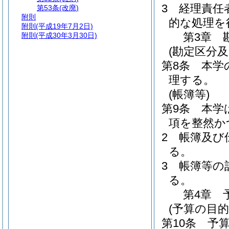
3
経理責任
第53条
(改廃)
附則
的な処理を
附則
(平成19年7月2日)
第3章
附則
(平成30年3月30日)
(勘定区分及
第8条
本学
理する。
(帳簿等)
第9条
本学
項を整然か
2
帳簿及び
る。
3
帳簿等の
る。
第4章
(予算の目的
第10条
予