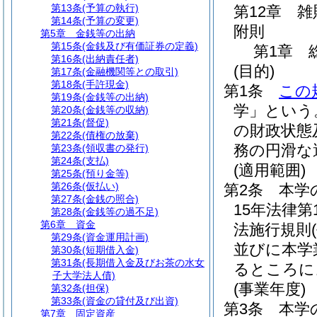
第13条
(予算の執行)
第12章
雑
第14条
(予算の変更)
附則
第5章
金銭等の出納
第15条
(金銭及び有価証券の定義)
第1章
第16条
(出納責任者)
(目的)
第17条
(金融機関等との取引)
第18条
(手許現金)
第1条
この
第19条
(金銭等の出納)
学」という
第20条
(金銭等の収納)
第21条
(督促)
の財政状態
第22条
(債権の放棄)
務の円滑な
第23条
(領収書の発行)
第24条
(支払)
(適用範囲)
第25条
(預り金等)
第26条
(仮払い)
第2条
本学
第27条
(金銭の照合)
15年法律第
第28条
(金銭等の過不足)
第6章
資金
法施行規則
第29条
(資金運用計画)
並びに本学
第30条
(短期借入金)
第31条
(長期借入金及びお茶の水女
るところに
子大学法人債)
(事業年度)
第32条
(担保)
第33条
(資金の貸付及び出資)
第3条
本学
第7章
固定資産