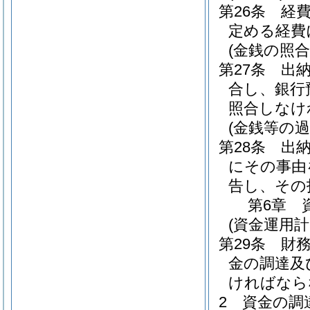
第26条
経
定める経費
(金銭の照合
第27条
出
合し、銀行
照合しなけ
(金銭等の過
第28条
出
にその事由
告し、その
第6章
(資金運用計
第29条
財
金の調達及
ければなら
2
資金の調