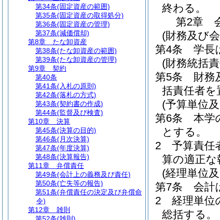
終わる。
第34条
(固定資産の範囲)
第35条
(固定資産の取得処分)
第2章
第36条
(固定資産の管理)
第37条
(減価償却)
(財務及び
第8章
たな卸資産
第4条
学長
第38条
(たな卸資産の範囲)
第39条
(たな卸資産の管理)
(財務統括責
第9章
契約
第5条
財務
第40条
第41条
(入札の原則)
括責任者を
第42条
(落札の方式)
(予算単位
第43条
(契約書の作成)
第44条
(監督及び検査)
第6条
本学
第10章
決算
とする。
第45条
(決算の目的)
第46条
(月次決算)
2
予算責任
第47条
(年度決算)
第48条
(決算報告)
算の適正な
第11章
弁償責任
(経理単位
第49条
(会計上の義務及び責任)
第50条
(亡失等の報告)
第7条
会計
第51条
(弁償責任の決定及び弁償命
2
経理単位
令)
第12章
雑則
総括する。
第52条
(雑則)