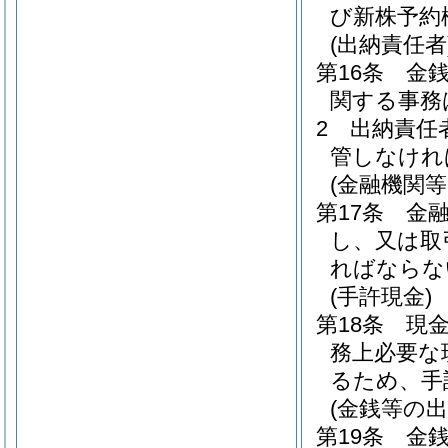
び新株予約
(出納責任者
第16条
金
関する事務
2
出納責任
管しなけれ
(金融機関等
第17条
金
し、又は取
ればならな
(手許現金)
第18条
現
務上必要な
るため、手
(金銭等の出
第19条
金