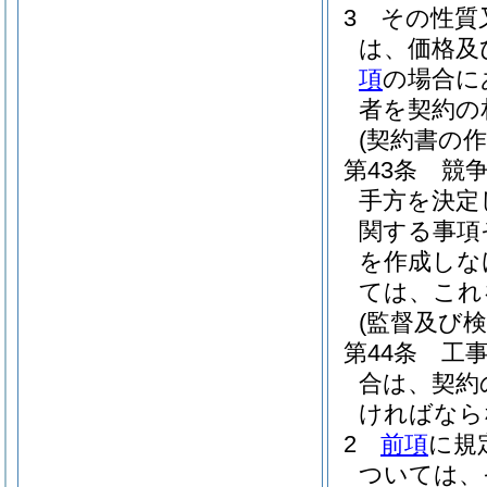
3
その性質
は、価格及
項
の場合に
者を契約の
(契約書の作
第43条
競
手方を決定
関する事項
を作成しな
ては、これ
(監督及び検
第44条
工
合は、契約
ければなら
2
前項
に規
ついては、