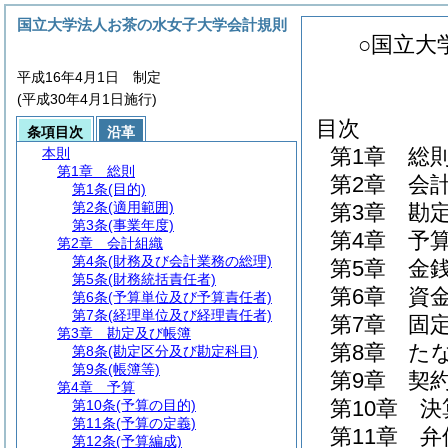
国立大学法人お茶の水女子大学会計規則
○国立大
平成16年4月1日 制定
(平成30年4月1日施行)
目次
条項目次
沿革
第1章
総
本則
第1章
総則
第2章
会
第1条
(目的)
第2条
(適用範囲)
第3章
勘
第3条
(事業年度)
第4章
予
第2章
会計組織
第4条
(財務及び会計業務の総理)
第5章
金
第5条
(財務統括責任者)
第6章
資
第6条
(予算単位及び予算責任者)
第7条
(経理単位及び経理責任者)
第7章
固
第3章
勘定及び帳簿
第8章
た
第8条
(勘定区分及び勘定科目)
第9条
(帳簿等)
第9章
契
第4章
予算
第10章
決
第10条
(予算の目的)
第11条
(予算の定義)
第11章
弁
第12条
(予算編成)