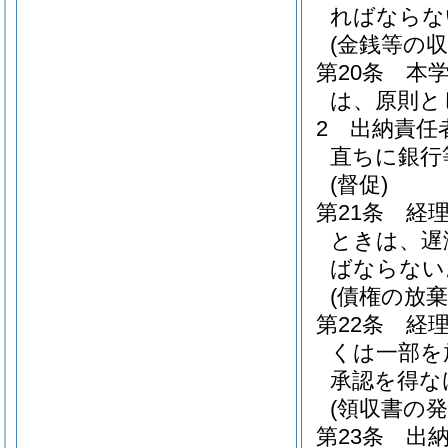
ればならな
(金銭等の収
第20条
本
は、原則と
2
出納責任
直ちに銀行
(督促)
第21条
経
ときは、遅
ばならない
(債権の放棄
第22条
経
くは一部を
承認を得な
(領収書の発
第23条
出