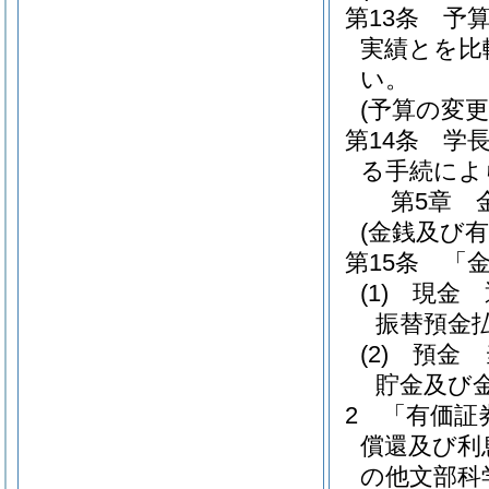
第13条
予
実績とを比
い。
(予算の変更
第14条
学
る手続によ
第5章
(金銭及び
第15条
「
(1)
現金 
振替預金
(2)
預金 
貯金及び
2
「有価証
償還及び利
の他文部科