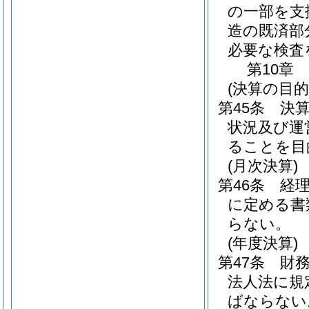
の一部を支
造の既済部
必要な検査
第10章
(決算の目的
第45条
決
状況及び運
ることを目
(月次決算)
第46条
経
に定める書
らない。
(年度決算)
第47条
財
法人法に規
ばならない