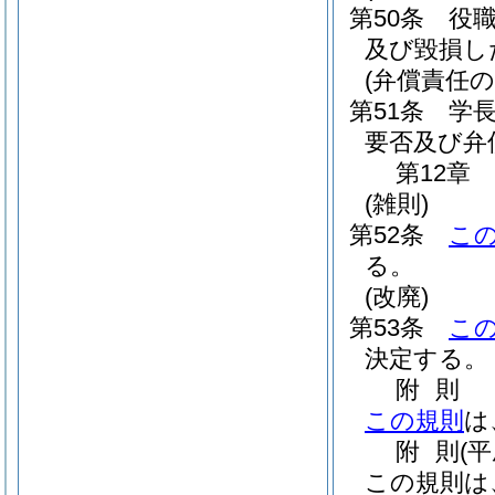
第50条
役
及び毀損し
(弁償責任
第51条
学
要否及び弁
第12章
(雑則)
第52条
こ
る。
(改廃)
第53条
こ
決定する。
附
則
この規則
は
附
則
(
この規則は