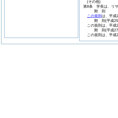
(その他)
第8条
学長は、リ
附
則
この規則
は、平成
附
則
(平成2
この規則は、平成2
附
則
(平成2
この規則は、平成2