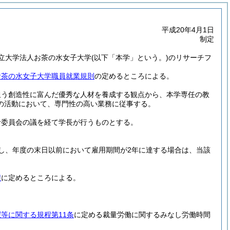
平成20年4月1日
制定
立大学法人お茶の水女子大学
(以下「本学」という。)
のリサーチフ
お茶の水女子大学職員就業規則
の定めるところによる。
担う創造性に富んだ優秀な人材を養成する観点から、本学専任の教
の活動において、専門性の高い業務に従事する。
考委員会の議を経て学長が行うものとする。
し、年度の末日以前において雇用期間が2年に達する場合は、当該
程
に定めるところによる。
等に関する規程第11条
に定める裁量労働に関するみなし労働時間