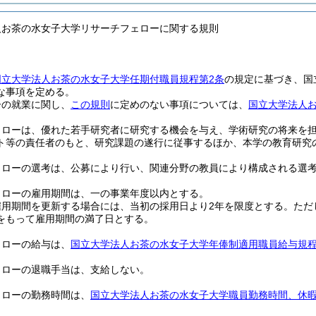
人お茶の水女子大学リサーチフェローに関する規則
国立大学法人お茶の水女子大学任期付職員規程第2条
の規定に基づき、国
な事項を定める。
ーの就業に関し、
この規則
に定めのない事項については、
国立大学法人
ェローは、優れた若手研究者に研究する機会を与え、学術研究の将来を
ト等の責任者のもと、研究課題の遂行に従事するほか、本学の教育研究
ェローの選考は、公募により行い、関連分野の教員により構成される選
ェローの雇用期間は、一の事業年度以内とする。
雇用期間を更新する場合には、当初の採用日より2年を限度とする。
ただ
をもって雇用期間の満了日とする。
ェローの給与は、
国立大学法人お茶の水女子大学年俸制適用職員給与規
ェローの退職手当は、支給しない。
ェローの勤務時間は、
国立大学法人お茶の水女子大学職員勤務時間、休暇