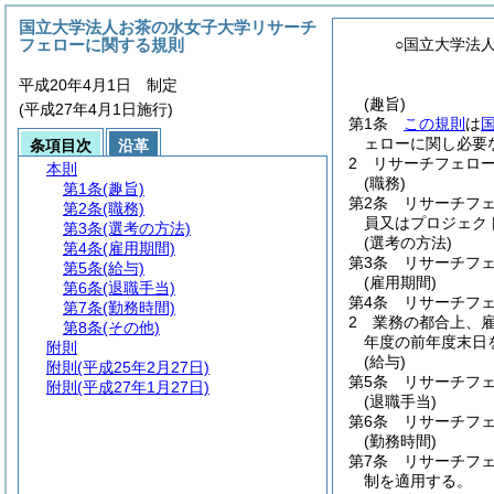
国立大学法人お茶の水女子大学リサーチ
フェローに関する規則
○国立大学法
平成20年4月1日 制定
(趣旨)
(平成27年4月1日施行)
第1条
この規則
は
ェローに関し必要
条項目次
沿革
2
リサーチフェロ
本則
(職務)
第1条
(趣旨)
第2条
リサーチフ
第2条
(職務)
員又はプロジェク
第3条
(選考の方法)
(選考の方法)
第4条
(雇用期間)
第3条
リサーチフ
第5条
(給与)
(雇用期間)
第6条
(退職手当)
第4条
リサーチフ
第7条
(勤務時間)
2
業務の都合上、
第8条
(その他)
年度の前年度末日
附則
(給与)
附則
(平成25年2月27日)
第5条
リサーチフ
附則
(平成27年1月27日)
(退職手当)
第6条
リサーチフ
(勤務時間)
第7条
リサーチフ
制を適用する。