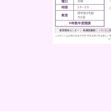
曜日
月曜
時限
1.0～2.0
理学部3号館
教室
701室
H奇数年度開講
｜
｜
教育開発センター
附属図書館
パソコン
このサイトはお茶の水女子大学 学生主体で作る新しい