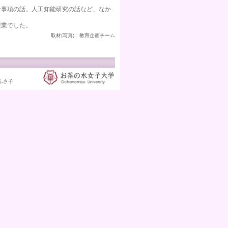
事項の話。人工知能研究の話など、なか
授業でした。
取材(写真)：教育企画チーム
 横山ふさ子