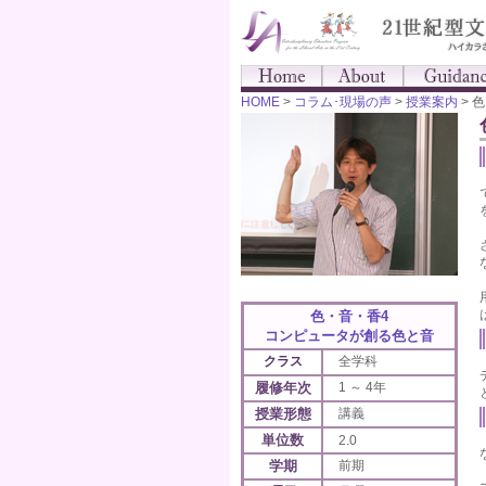
HOME
>
コラム･現場の声
>
授業案内
> 
色・音・香4
コンピュータが創る色と音
クラス
全学科
履修年次
1 ～ 4年
授業形態
講義
単位数
2.0
学期
前期