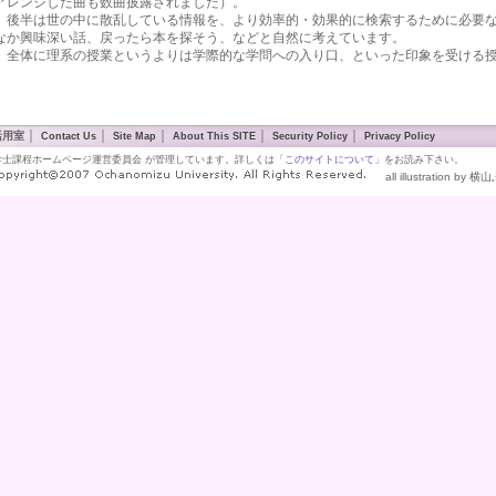
アレンジした曲も数曲披露されました）。
後半は世の中に散乱している情報を、より効率的・効果的に検索するために必要な
なか興味深い話、戻ったら本を探そう、などと自然に考えています。
全体に理系の授業というよりは学際的な学問への入り口、といった印象を受ける
｜
｜
｜
｜
｜
活用室
Contact Us
Site Map
About This SITE
Security Policy
Privacy Policy
学士課程ホームページ運営委員会 が管理しています。詳しくは
「このサイトについて」
をお読み下さい。
all illustration by