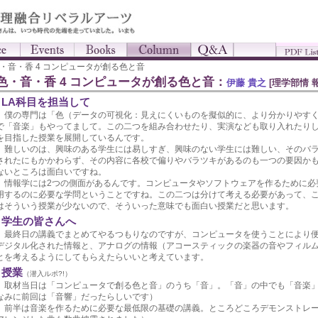
色・音・香 4 コンピュータが創る色と音
色・音・香 4 コンピュータが創る色と音：
伊藤 貴之
[理学部情 
LA科目を担当して
僕の専門は「色（データの可視化：見えにくいものを擬似的に、より分かりやすく
で「音楽」もやってまして。この二つを組み合わせたり、実演なども取り入れたり
を目指した授業を展開しているんです。
難しいのは、興味のある学生には易しすぎ、興味のない学生には難しい、そのバラ
されたにもかかわらず、その内容に各校で偏りやバラツキがあるのも一つの要因か
ないところは面白いですね。
情報学には2つの側面があるんです。コンピュータやソフトウェアを作るために必
用するのに必要な学問ということですね。この二つは分けて考える必要があって、
はそういう授業が少ないので、そういった意味でも面白い授業だと思います。
学生の皆さんへ
最終日の講義でまとめてやるつもりなのですが、コンピュータを使うことにより便
デジタル化された情報と、アナログの情報（アコースティックの楽器の音やフィル
とを考えるようにしてもらえたらいいと考えています。
授業
（潜入ルポ?!）
取材当日は「コンピュータで創る色と音」のうち「音」。「音」の中でも「音楽」
なみに前回は「音響」だったらしいです）
前半は音楽を作るために必要な最低限の基礎の講義。ところどころデモンストレー